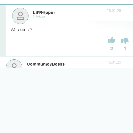
15.01.26
Lil‘R@pper
5 Follower
Was sonst?
2
1
15.01.26
CommunioyBosss
0 Follower
Besser is das!
7
1