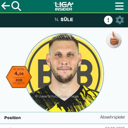
SÜLE
N.
Ø-NOTE
4,
06
308
PUNKTE
© Lukas Schulze/Getty Images
Abwehrspieler
Position