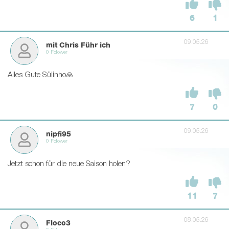
6
1
09.05.26
mit Chris Führ ich
0 Follower
Alles Gute Sülinho🙏
7
0
09.05.26
nipfi95
0 Follower
Jetzt schon für die neue Saison holen?
11
7
08.05.26
Floco3