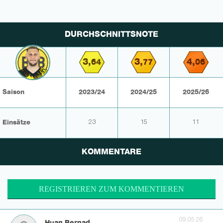
DURCHSCHNITTSNOTE
3,
3,
4,
64
77
06
Saison
2023/24
2024/25
2025/26
Einsätze
23
15
11
KOMMENTARE
REGISTRIEREN ZUM KOMMENTIEREN
09.05.26