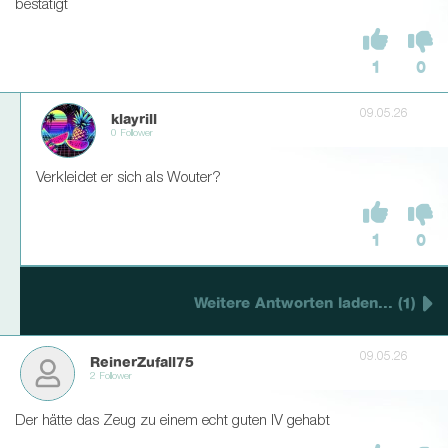
bestätigt
1
0
09.05.26
klayrill
0 Follower
Verkleidet er sich als Wouter?
1
0
Weitere Antworten laden... (1)
09.05.26
ReinerZufall75
2 Follower
Der hätte das Zeug zu einem echt guten IV gehabt