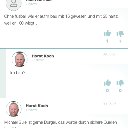
Huan Bernad
0 Follower
Ohne fusball wär er aufm bau mit 16 gewesen und mit 20 hartz
weil er 180 wiegt…
1
7
09.05.26
Horst Koch
3 Follower
Im bau?
0
0
09.05.26
Horst Koch
3 Follower
Michael Süle ist gerne Burger, das wurde durch sichere Quellen