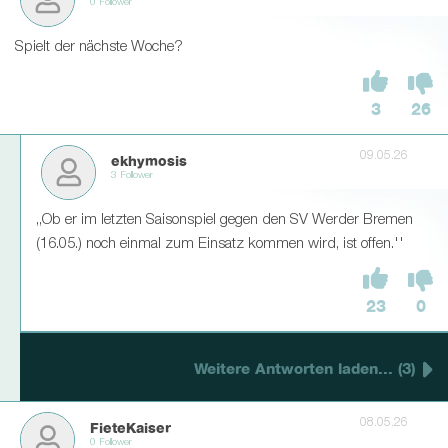
0 Follower
Spielt der nächste Woche?
3
26
09.05.26
ekhymosis
3 Follower
,,Ob er im letzten Saisonspiel gegen den SV Werder Bremen
(16.05.) noch einmal zum Einsatz kommen wird, ist offen.''
23
0
Weitere Antworten laden... (3)
08.05.26
FieteKaiser
0 Follower