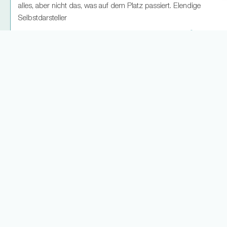
alles, aber nicht das, was auf dem Platz passiert. Elendige
Selbstdarsteller
38
8
Weitere Antworten laden... (6)