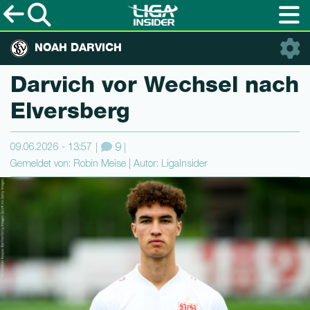
NOAH DARVICH
Darvich vor Wechsel nach
Elversberg
09.06.2026 - 13:57
9
Gemeldet von: Robin Meise | Autor: LigaInsider