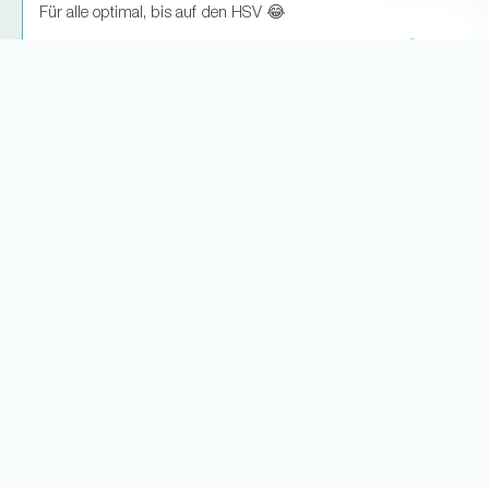
Für alle optimal, bis auf den HSV 😂
13
0
Weitere Antworten laden... (3)