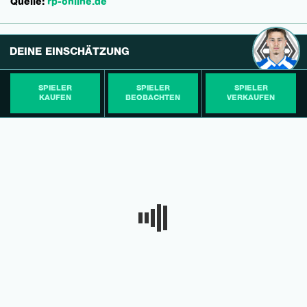
Quelle:
rp-online.de
DEINE EINSCHÄTZUNG
SPIELER
SPIELER
SPIELER
KAUFEN
BEOBACHTEN
VERKAUFEN