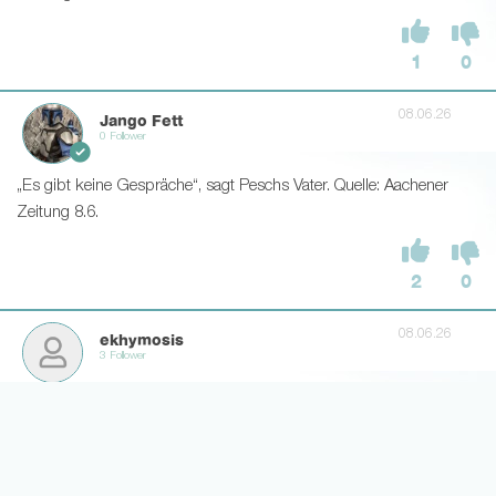
1
0
08.06.26
Jango Fett
0 Follower
„Es gibt keine Gespräche“, sagt Peschs Vater. Quelle: Aachener
Zeitung 8.6.
2
0
08.06.26
ekhymosis
3 Follower
Könnte ansatzweise einen ordentlichen Gindorf-Ersatz abgeben.
In Magdeburg hat's ja leider gar nicht gepasst.