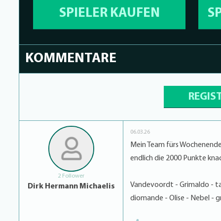
SPIELER KAUFEN
S
KOMMENTARE
REGIS
06.03.26
Mein Team fürs Wochenende, s
endlich die 2000 Punkte knac
2 Follower
Vandevoordt - Grimaldo - t
Dirk Hermann Michaelis
diomande - Olise - Nebel - 