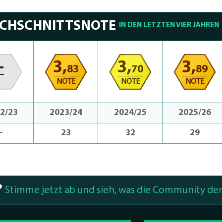
RCHSCHNITTSNOTE
IN DEN LETZTEN VIER JAHREN
-
3,
3,
3,
83
70
89
NOTE
NOTE
NOTE
2/23
2023/24
2024/25
2025/26
-
23
32
29
?
Stimme jetzt ab und sieh, was die Community den