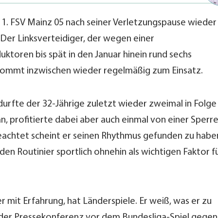
 1. FSV Mainz 05 nach seiner Verletzungspause wieder
. Der Linksverteidiger, der wegen einer
ktoren bis spät in den Januar hinein rund sechs
ommt inzwischen wieder regelmäßig zum Einsatz.
urfte der 32-Jährige zuletzt wieder zweimal in Folge
an, profitierte dabei aber auch einmal von einer Sperr
eachtet scheint er seinen Rhythmus gefunden zu habe
 den Routinier sportlich ohnehin als wichtigen Faktor f
ler mit Erfahrung, hat Länderspiele. Er weiß, was er zu
uf der Pressekonferenz vor dem Bundesliga-Spiel gegen