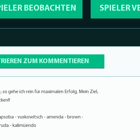
PIELER BEOBACHTEN
SPIELER 
TRIEREN ZUM KOMMENTIEREN
o gehe ich rein für maximalen Erfolg. Mein Ziel,
ken!!
apsoba - vuskowitsch - amenda - brown -
gruda - kalimüendo