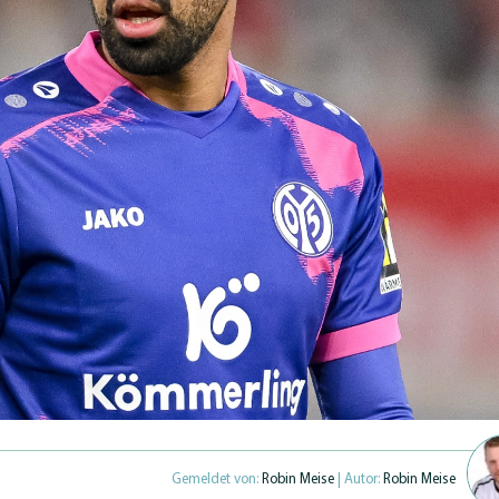
Gemeldet von:
Robin Meise
| Autor:
Robin Meise