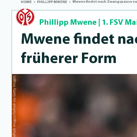
Mwene findet nach Zwangspause zu
HOME
PHILLIPP MWENE
Phillipp Mwene
|
1. FSV Ma
Mwene findet na
früherer Form