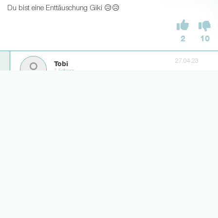
Du bist eine Enttäuschung Giki 😥😥
2
10
27.04.23
Tobi
7 Follower
Sehr starke Runde gespielt Marc
0
0