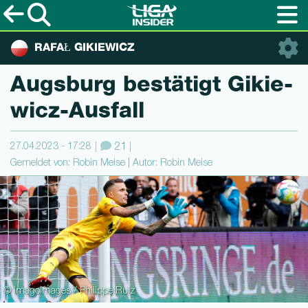
RAFAŁ GIKIEWICZ
Augsburg bestätigt Gikie­
wicz-Ausfall
27.04.2023 - 17:28
21
Gemeldet von: Robin Meise | Autor: Robin Meise
© imagoimages / Philippe Ruiz