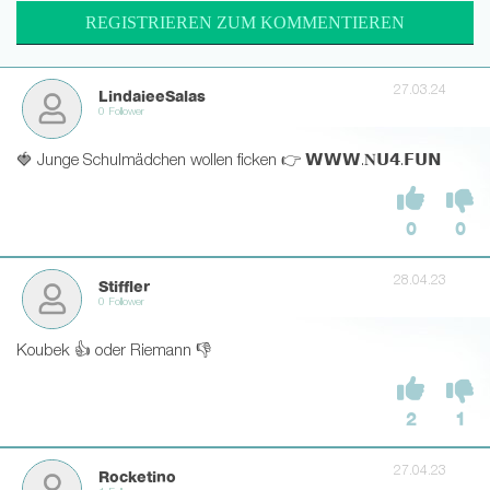
REGISTRIEREN ZUM KOMMENTIEREN
27.03.24
LindaieeSalas
0 Follower
🍓 Junge Schulmädchen wollen ficken 👉 𝗪𝗪𝗪.𝐍𝗨𝟰.𝗙𝗨𝗡
0
0
28.04.23
Stiffler
0 Follower
Koubek 👍 oder Riemann 👎
2
1
27.04.23
Rocketino