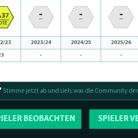
,
-
-
-
37
OTE
2/23
2023/24
2024/25
2025/26
23
-
-
-
?
Stimme jetzt ab und sieh, was die Community den
PIELER BEOBACHTEN
SPIELER 