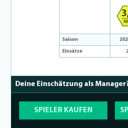
3
N
Saison
202
Einsätze
Deine Einschätzung als Manager
SPIELER KAUFEN
S