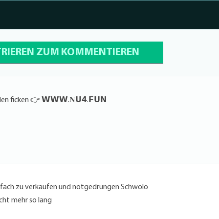
TRIEREN ZUM KOMMENTIEREN
n ficken 👉 𝗪𝗪𝗪.𝐍𝗨𝟰.𝗙𝗨𝗡
 einfach zu verkaufen und notgedrungen Schwolo
nicht mehr so lang