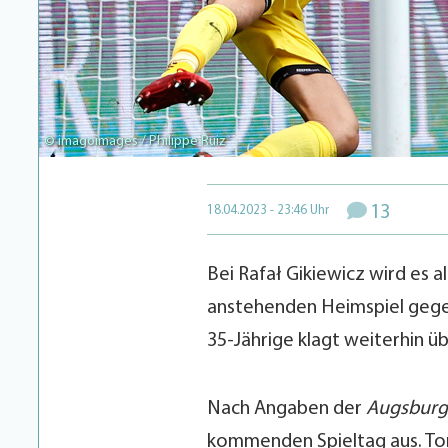
© imagoimages / Philippe Ruiz
13
18.04.2023 - 23:46 Uhr
Bei Rafał Gikiewicz wird es al
anstehenden Heimspiel gegen 
35-Jährige klagt weiterhin ü
Nach Angaben der
Augsburg
kommenden Spieltag aus. Tom