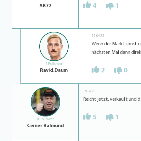
4
1
AK72
19.04.23
Wenn der Markt sonst ga
nächsten Mal dann dire
4 Follower
2
0
Ravid.Daum
19.04.23
Reicht jetzt, verkauft und d
5
1
0 Follower
Ceiner Ralmund