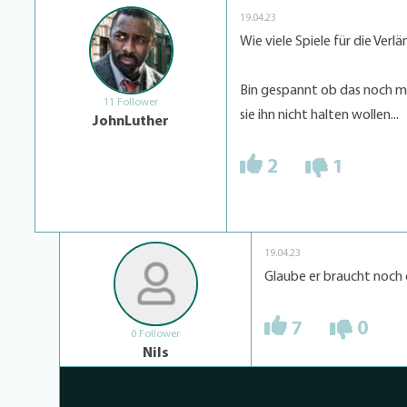
19.04.23
Wie viele Spiele für die Ver
Bin gespannt ob das noch m
11 Follower
sie ihn nicht halten wollen...
JohnLuther
2
1
19.04.23
Glaube er braucht noch ei
7
0
0 Follower
Nils