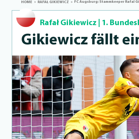
FC Augsburg: Stammkeeper Rafal Gik
HOME
RAFAŁ GIKIEWICZ
Rafał Gikiewicz
|
1. Bundes
Gikiewicz fällt e