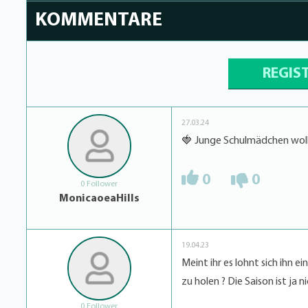
KOMMENTARE
REGIS
27.03.24
🍓 Junge Schulmädchen wolle
0
0
0 Follower
MonicaoeaHills
19.04.23
Meint ihr es lohnt sich ihn
zu holen ? Die Saison ist ja 
0 Follower