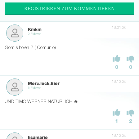
REGISTRIEREN ZUM KOMMENTIEREN
18.01.26
Kmkm
0 Follower
Gomis holen ? ( Comunio)
0
0
18.12.25
Merz.leck.Eier
8 Follower
UND TIMO WERNER NATÜRLICH 🔥
1
2
18.12.25
lisamarie