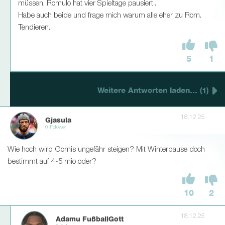
müssen, Romulo hat vier Spieltage pausiert..
Habe auch beide und frage mich warum alle eher zu Rom.
Tendieren..
5
1
Weitere Antworten laden... (1)
18.12.25
Gjasula
0 Follower
Wie hoch wird Gomis ungefähr steigen? Mit Winterpause doch
bestimmt auf 4-5 mio oder?
10
2
18.12.25
Adamu FußballGott