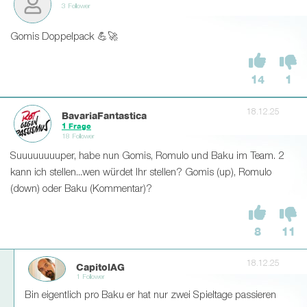
3 Follower
Gomis Doppelpack 💪🚀
14
1
18.12.25
BavariaFantastica
1 Frage
18 Follower
Suuuuuuuuper, habe nun Gomis, Romulo und Baku im Team. 2
kann ich stellen...wen würdet Ihr stellen? Gomis (up), Romulo
(down) oder Baku (Kommentar)?
8
11
18.12.25
CapitolAG
1 Follower
Bin eigentlich pro Baku er hat nur zwei Spieltage passieren