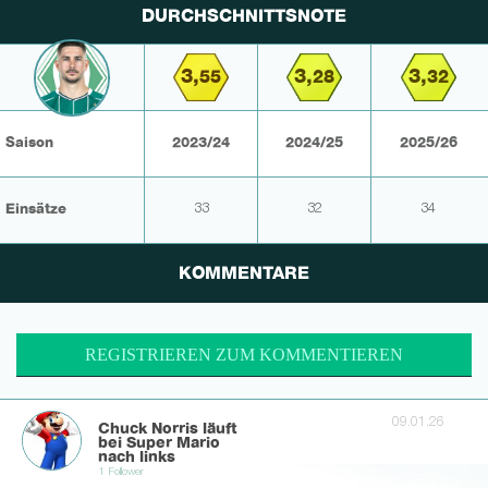
DURCHSCHNITTSNOTE
3,
3,
3,
55
28
32
Saison
2023/24
2024/25
2025/26
Einsätze
33
32
34
KOMMENTARE
REGISTRIEREN ZUM KOMMENTIEREN
09.01.26
Chuck Norris läuft
bei Super Mario
nach links
1 Follower