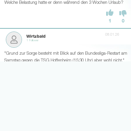
Welche Belastung hatte er denn während den 3 Wochen Urlaub?
1
0
08.01.26
Wirtzbald
1 Follower
"Grund zur Sorge besteht mit Blick auf den Bundesliga-Restart am
Samstag gegen die TSG Hoffenheim (15:30 Uhr) aber wohl nicht."
--> direkt neu mit Alternative versehen worden in der S11... (!?)
10
0