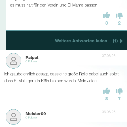
es muss halt für den Verein und El Mama passen
3
2
Weitere Antworten laden... (1)
07.06.26
Patpat
0 Follower
Ich glaube ehrlich gesagt, dass eine große Rolle dabei auch spielt,
dass El Mala gern in Köln bleiben würde. Mein Jeföhl.
8
7
06.06.26
Meister09
0 Follower