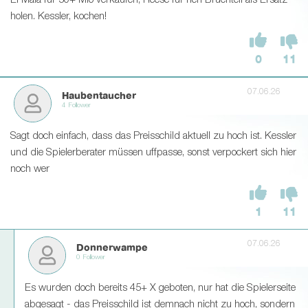
El Mala für 50+ Mio verkaufen, Reese für nen Bruchteil als Ersatz
holen. Kessler, kochen!
0
11
07.06.26
Haubentaucher
4 Follower
Sagt doch einfach, dass das Preisschild aktuell zu hoch ist. Kessler
und die Spielerberater müssen uffpasse, sonst verpockert sich hier
noch wer
1
11
07.06.26
Donnerwampe
0 Follower
Es wurden doch bereits 45+ X geboten, nur hat die Spielerseite
abgesagt - das Preisschild ist demnach nicht zu hoch, sondern