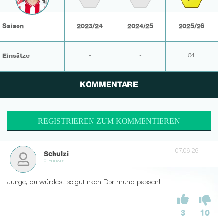
Saison
2023/24
2024/25
2025/26
Einsätze
-
-
34
KOMMENTARE
REGISTRIEREN ZUM KOMMENTIEREN
07.06.26
Schulzi
0 Follower
Junge, du würdest so gut nach Dortmund passen!
3
10