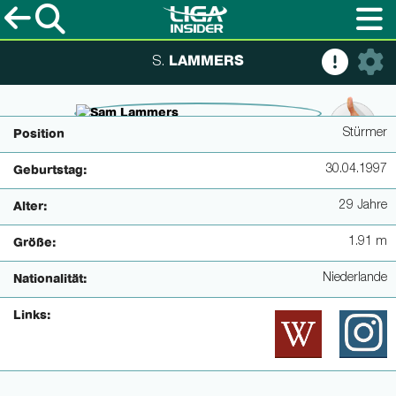
LAMMERS
S.
© www.bundesliga.com
Stürmer
Position
30.04.1997
Geburtstag:
29 Jahre
Alter:
1.91 m
Größe:
Niederlande
Nationalität:
Links: