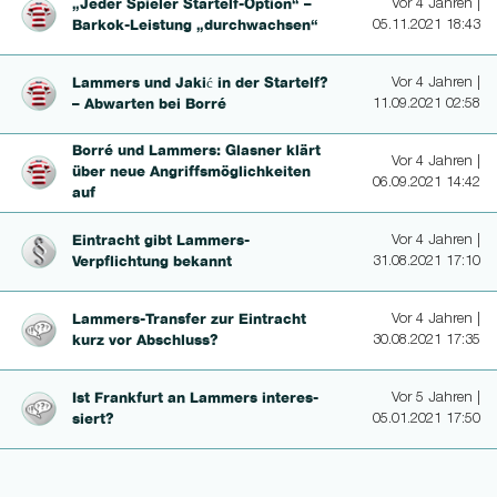
„Jeder Spieler Star­telf-Option“ –
Vor 4 Jahren |
Bar­kok-Leis­tung „durchwachsen“
05.11.2021 18:43
Lammers und Jakić in der Startelf?
Vor 4 Jahren |
– Abwarten bei Borré
11.09.2021 02:58
Borré und Lammers: Glasner klärt
Vor 4 Jahren |
über neue Angriffsmöglichkei­ten
06.09.2021 14:42
auf
Eintracht gibt Lam­mers-
Vor 4 Jahren |
Verpflichtung bekannt
31.08.2021 17:10
Lam­mers-Transfer zur Eintracht
Vor 4 Jahren |
kurz vor Abschluss?
30.08.2021 17:35
Ist Frankfurt an Lammers in­te­res­
Vor 5 Jahren |
siert?
05.01.2021 17:50