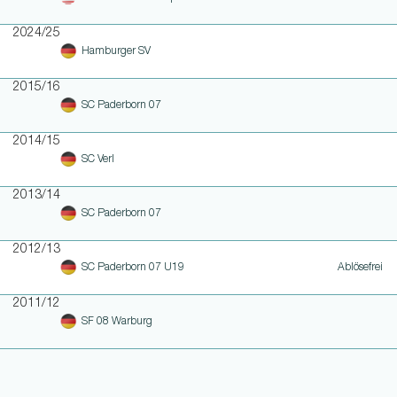
2024/25
Hamburger SV
2015/16
SC Paderborn 07
2014/15
SC Verl
2013/14
SC Paderborn 07
2012/13
SC Paderborn 07 U19
Ablösefrei
2011/12
SF 08 Warburg
WEITERE LINKS