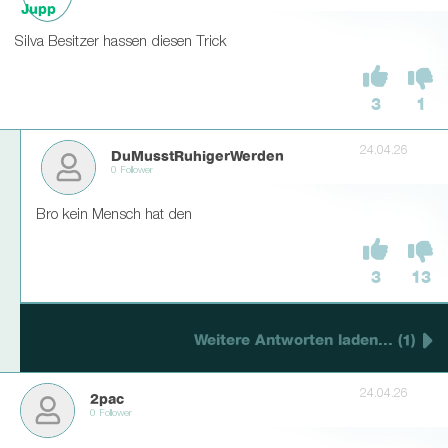
Silva Besitzer hassen diesen Trick
3
1
24.04.26
DuMusstRuhigerWerden
0 Follower
Bro kein Mensch hat den
3
13
Weitere Antworten laden... (1)
24.04.26
2pac
0 Follower