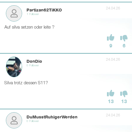
24.04.26
Partizan62TiKKO
1 Follower
Auf silva setzen oder leite ?
9
6
24.04.26
DonDio
0 Follower
Silva trotz dessen S11?
13
13
24.04.26
DuMusstRuhigerWerden
0 Follower