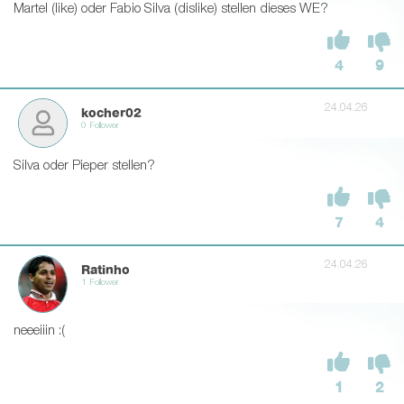
Martel (like) oder Fabio Silva (dislike) stellen dieses WE?
4
9
24.04.26
kocher02
0 Follower
Silva oder Pieper stellen?
7
4
24.04.26
Ratinho
1 Follower
neeeiiin :(
1
2