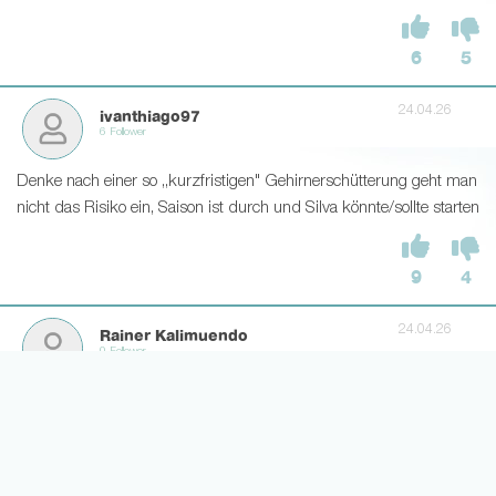
6
5
24.04.26
ivanthiago97
6 Follower
Denke nach einer so ,,kurzfristigen" Gehirnerschütterung geht man
nicht das Risiko ein, Saison ist durch und Silva könnte/sollte starten
9
4
24.04.26
Rainer Kalimuendo
0 Follower
Ich denke, er startet von der Bank.
10
4