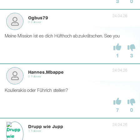
3
0
24.04.26
Ogbus79
0 Follower
Meine Mission ist es dich Hüfthoch abzukrätschen. See you
1
3
24.04.26
Hannes.Mbappe
0 Follower
Koulierakis oder Führich stellen?
7
0
24.04.26
Drupp wie Jupp
1 Follower