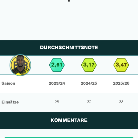
DURCHSCHNITTSNOTE
2,
3,
3,
61
17
47
Saison
2023/24
2024/25
2025/26
Einsätze
28
30
33
KOMMENTARE