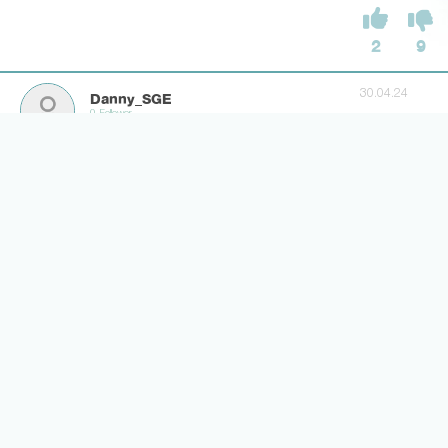
2
9
30.04.24
Danny_SGE
0 Follower
fukuweg
1
6