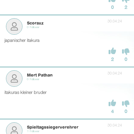
0
2
30.04.24
Scoraxz
0 Follower
japanischer itakura
2
0
30.04.24
Mert Pathan
0 Follower
itakuras kleiner bruder
4
0
30.04.24
Spieltagssiegerverehrer
1 Follower