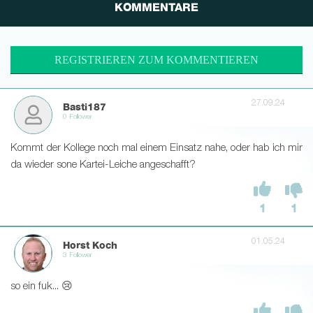
KOMMENTARE
REGISTRIEREN ZUM KOMMENTIEREN
27.09.24
Basti187
0 Follower
Kommt der Kollege noch mal einem Einsatz nahe, oder hab ich mir
da wieder sone Kartei-Leiche angeschafft?
1
1
01.05.24
Horst Koch
3 Follower
so ein fuk... 😢