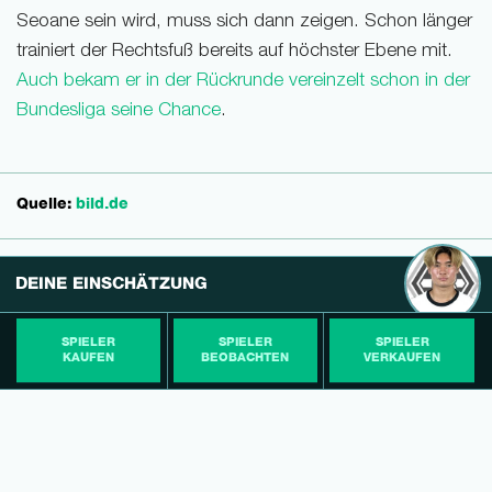
Seoane sein wird, muss sich dann zeigen. Schon länger
trainiert der Rechtsfuß bereits auf höchster Ebene mit.
Auch bekam er in der Rückrunde vereinzelt schon in der
Bundesliga seine Chance
.
Quelle:
bild.de
DEINE EINSCHÄTZUNG
SPIELER
SPIELER
SPIELER
KAUFEN
BEOBACHTEN
VERKAUFEN