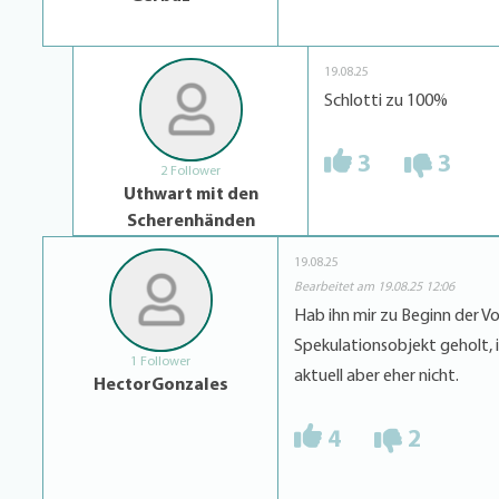
19.08.25
Schlotti zu 100%
3
3
2 Follower
Uthwart mit den
Scherenhänden
19.08.25
Bearbeitet am 19.08.25 12:06
Hab ihn mir zu Beginn der V
Spekulationsobjekt geholt, i
1 Follower
aktuell aber eher nicht.
HectorGonzales
4
2