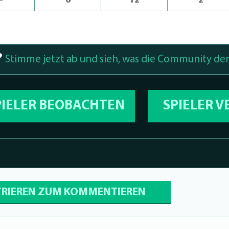
-
6
12
2
?
Stimme jetzt ab und sieh, was die Community den
PIELER BEOBACHTEN
SPIELER 
TRIEREN ZUM KOMMENTIEREN