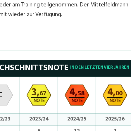
ieder am Training teilgenommen. Der Mittelfeldmann
mit wieder zur Verfügung.
RCHSCHNITTSNOTE
IN DEN LETZTEN VIER JAHREN
-
3,
4,
4,
67
58
00
NOTE
NOTE
NOTE
2/23
2023/24
2024/25
2025/26