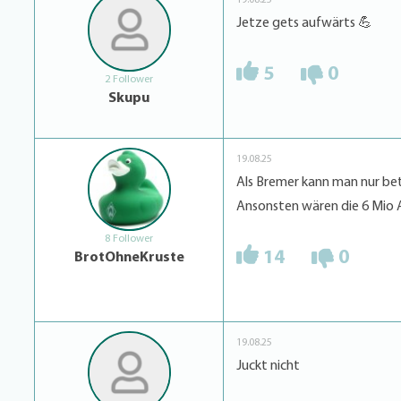
Jetze gets aufwärts 💪
5
0
2 Follower
Skupu
19.08.25
Als Bremer kann man nur be
Ansonsten wären die 6 Mio 
8 Follower
14
0
BrotOhneKruste
19.08.25
Juckt nicht