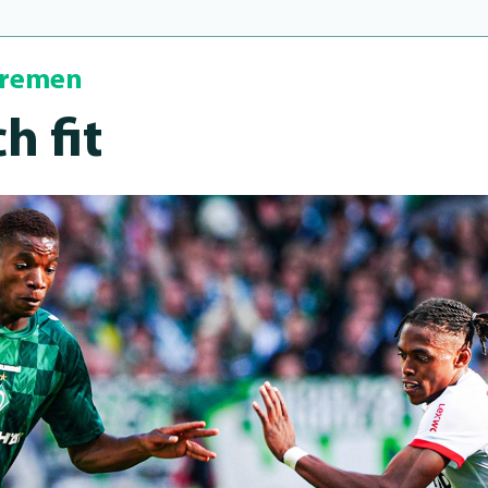
Bremen
h fit