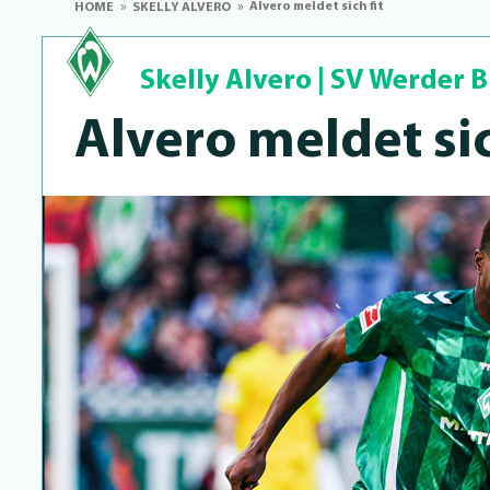
Alvero meldet sich fit
HOME
SKELLY ALVERO
Skelly Alvero
|
SV Werder 
Alvero meldet sic