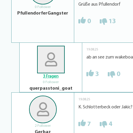
Grüße aus Pfullendorf
0 Follower
PfullendorferGangster
0
13
19.08.25
ab an see zum wakeboar
3
0
3 Fragen
0 Follower
querpasstoni_goat
19.08.25
K. Schlotterbeck oder Jakic?
7
4
2 Follower
Gerbaz