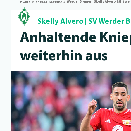
Werder Bremen: Skelly Alvero fällt w
HOME
SKELLY ALVERO
Skelly Alvero
|
SV Werder 
Anhaltende Kniep­
weiterhin aus