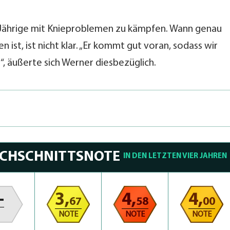
-Jährige mit Knieproblemen zu kämpfen. Wann genau
 ist, ist nicht klar. „Er kommt gut voran, sodass wir
 äußerte sich Werner diesbezüglich.
RCHSCHNITTSNOTE
IN DEN LETZTEN VIER JAHREN
-
3,
4,
4,
67
58
00
NOTE
NOTE
NOTE