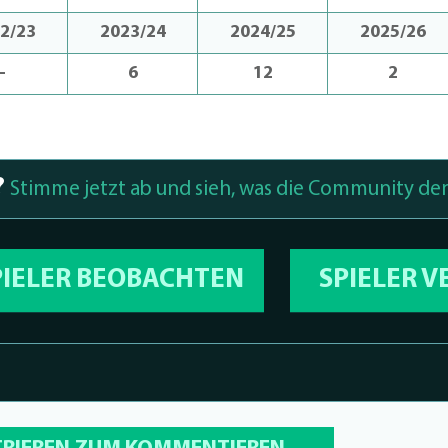
2/23
2023/24
2024/25
2025/26
-
6
12
2
?
Stimme jetzt ab und sieh, was die Community den
PIELER BEOBACHTEN
SPIELER 