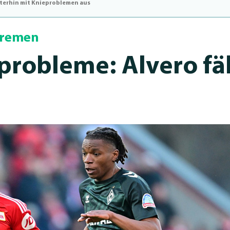
eiterhin mit Knieproblemen aus
Bremen
rob­le­me: Alvero fäl