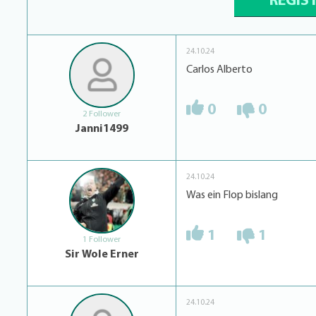
REGIS
24.10.24
Carlos Alberto
0
0
2 Follower
Janni1499
24.10.24
Was ein Flop bislang
1
1
1 Follower
Sir Wole Erner
24.10.24