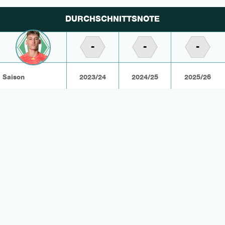
DURCHSCHNITTSNOTE
-
-
-
Saison
2023/24
2024/25
2025/26
Einsätze
-
-
-
KOMMENTARE
REGISTRIEREN ZUM KOMMENTIEREN
25.06.24
Skupu
2 Follower