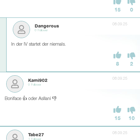
15
0
08.09.25
Dangerous
0 Follower
In der IV startet der niemals.
8
2
08.09.25
Kami902
0 Follower
Boniface 👍 oder Asllani 👎
15
10
08.09.25
Tabe27
1 Follower