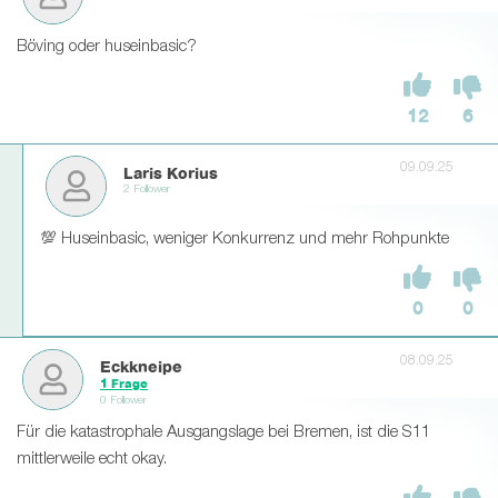
Böving oder huseinbasic?
12
6
09.09.25
Laris Korius
2 Follower
💯 Huseinbasic, weniger Konkurrenz und mehr Rohpunkte
0
0
08.09.25
Eckkneipe
1 Frage
0 Follower
Für die katastrophale Ausgangslage bei Bremen, ist die S11
mittlerweile echt okay.