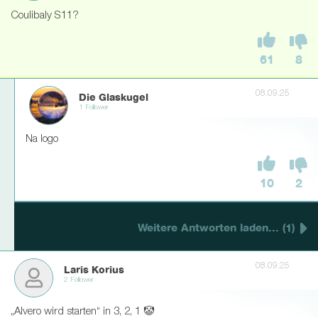
Coulibaly S11?
61
8
08.09.25
Die Glaskugel
1 Follower
Na logo
10
2
Weitere Antworten laden... (1)
08.09.25
Laris Korius
2 Follower
„Alvero wird starten“ in 3, 2, 1 🤡