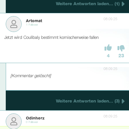
Weitere Antworten laden... (1)
08.09.25
Artomat
1 Follower
Jetzt wird Coulibaly bestimmt komischerweise fallen
4
23
08.09.25
[Kommentar gelöscht]
Weitere Antworten laden... (3)
08.09.25
Odinherz
0 Follower