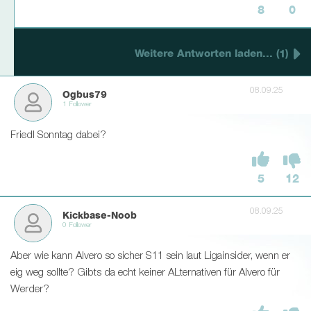
8
0
Weitere Antworten laden... (1)
08.09.25
Ogbus79
1 Follower
Friedl Sonntag dabei?
5
12
08.09.25
Kickbase-Noob
0 Follower
Aber wie kann Alvero so sicher S11 sein laut Ligainsider, wenn er
eig weg sollte? Gibts da echt keiner ALternativen für Alvero für
Werder?