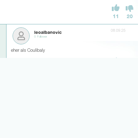
11
20
08.09.25
leoalbanovic
0 Follower
eher als Coulibaly
11
26
Weitere Antworten laden... (8)