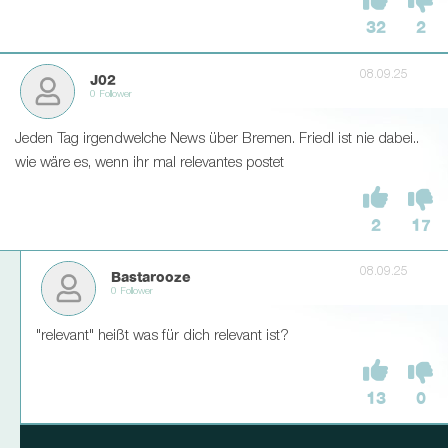
32
2
08.09.25
J02
0 Follower
Jeden Tag irgendwelche News über Bremen. Friedl ist nie dabei..
wie wäre es, wenn ihr mal relevantes postet
2
17
08.09.25
Bastarooze
0 Follower
"relevant" heißt was für dich relevant ist?
13
0