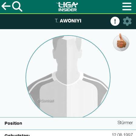
AWONIYI
T.
© Contrast
Stürmer
Position
12.08.1997