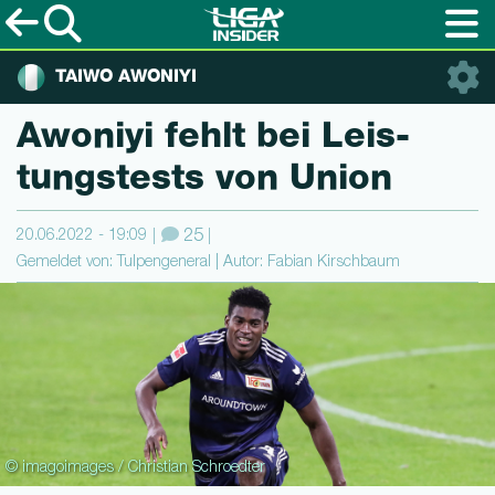
TAIWO AWONIYI
Awoniyi fehlt bei Leis­
tungstests von Union
20.06.2022 - 19:09
25
Gemeldet von: Tulpengeneral | Autor: Fabian Kirschbaum
© imagoimages / Christian Schroedter