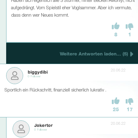
Haben sich eigentlich alle 3 Stürmer, hinter Becker/Awoniyi, nicht
aufgedrängt. Vom Spielstil eher Voglsammer. Aber ich vermute,
dass denn wer Neues kommt.
8
1
Weitere Antworten laden... (5)
20.06.22
biggydibi
0 Follower
Sportlich ein Rückschritt, finanziell sicherlich lukrativ .
25
17
20.06.22
Jokertor
0 Follower