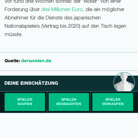
Vor rund drei Wochen schrieb der "kicker" von einer
Forderung über
drei Millionen Euro
, die ein möglicher
Abnehmer für die Dienste des japanischen
Nationalspielers (Vertrag bis 2020) auf den Tisch legen
müsste.
Quelle:
derwesten.de
DEINE EINSCHÄTZUNG
SPIELER
SPIELER
SPIELER
KAUFEN
BEOBACHTEN
VERKAUFEN