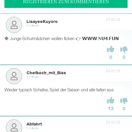
REGISTRIEREN ZUM KOMMENTIEREN
27.03.24
LisayeeKuyoro
0 Follower
🍓 Junge Schulmädchen wollen ficken 👉 𝗪𝗪𝗪.𝐍𝗨𝟰.𝗙𝗨𝗡
0
0
23.02.23
Chefkoch_mit_Biss
0 Follower
Wieder typisch Schalke, Spiel der Saison und alle fallen aus
13
0
23.02.23
Abfahrt
0 Follower