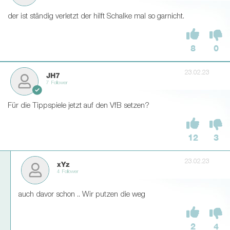
der ist ständig verletzt der hilft Schalke mal so garnicht.
8
0
23.02.23
JH7
7 Follower
Für die Tippspiele jetzt auf den VfB setzen?
12
3
23.02.23
xYz
4 Follower
auch davor schon .. Wir putzen die weg
2
4