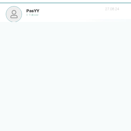
27.08.24
PasYY
0 Follower
Gibt genug andere Optionen. Don Heidel wird schon was
passendes finden.
8
2