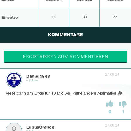
Einsätze
30
33
22
KOMMENTARE
REGISTRIEREN ZUM KOMMENTIEREN
27.08.24
Daniel1848
0 Follower
Reese dann am Ende für 10 Mio weil keine andere Alternative 😂
9
1
27.08.24
LupusGrande