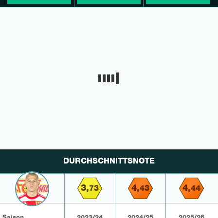
DURCHSCHNITTSNOTE
3,
4,
4,
73
43
44
Saison
2023/24
2024/25
2025/26