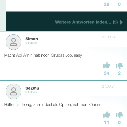
29
0
Weitere Antworten laden... (5)
27.08.24
Simon
0 Follower
Macht Abi Amiri halt noch Grudas Job, easy
34
2
27.08.24
Sezmu
0 Follower
Hätten ja Jeong, zumindest als Option, nehmen können
11
0