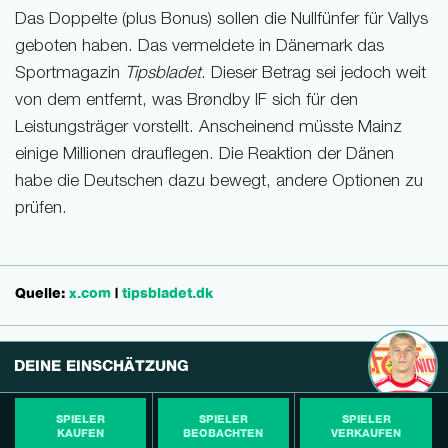
Das Doppelte (plus Bonus) sollen die Nullfünfer für Vallys
geboten haben. Das vermeldete in Dänemark das
Sportmagazin
Tipsbladet
. Dieser Betrag sei jedoch weit
von dem entfernt, was Brøndby IF sich für den
Leistungsträger vorstellt. Anscheinend müsste Mainz
einige Millionen drauflegen. Die Reaktion der Dänen
habe die Deutschen dazu bewegt, andere Optionen zu
prüfen.
Quelle:
x.com
|
tipsbladet.dk
DEINE EINSCHÄTZUNG
SPIELER
SPIELER
SPIELER
KAUFEN
BEOBACHTEN
VERKAUFEN