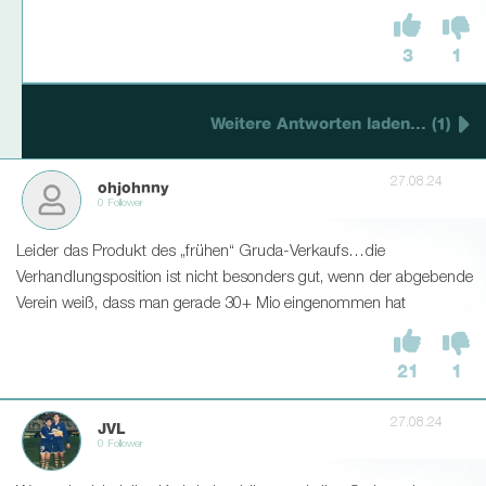
3
1
Weitere Antworten laden... (1)
27.08.24
ohjohnny
0 Follower
Leider das Produkt des „frühen“ Gruda-Verkaufs…die
Verhandlungsposition ist nicht besonders gut, wenn der abgebende
Verein weiß, dass man gerade 30+ Mio eingenommen hat
21
1
27.08.24
JVL
0 Follower