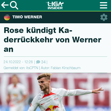
TIMO WERNER
Rose kündigt Ka­
derrückkehr von Werner
an
24.10.2022 - 12:28
34
Gemeldet von: itsCPTN | Autor: Fabian Kirschbaum