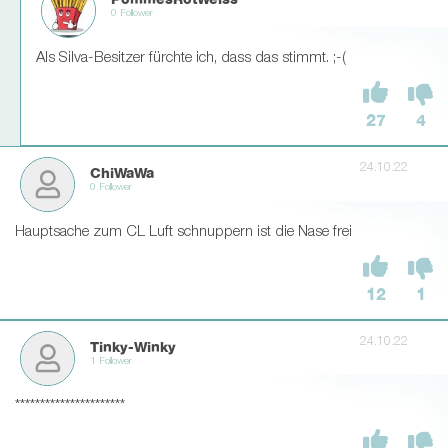
PommesRotWeiss
0 Follower
Als Silva-Besitzer fürchte ich, dass das stimmt. ;-(
27
4
24.10.22
ChiWaWa
0 Follower
Hauptsache zum CL Luft schnuppern ist die Nase frei
12
1
24.10.22
Tinky-Winky
1 Follower
**********************