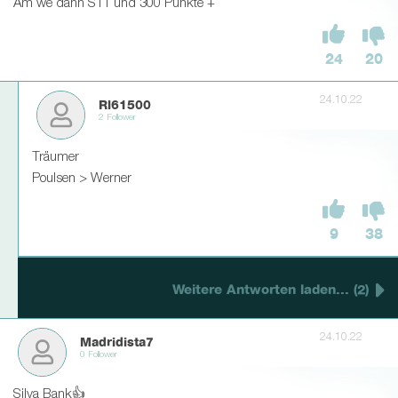
Am we dann S11 und 300 Punkte +
24
20
24.10.22
Rl61500
2 Follower
Träumer
Poulsen > Werner
9
38
Weitere Antworten laden... (2)
24.10.22
Madridista7
0 Follower
Silva Bank👍