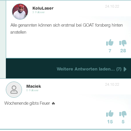
24.10.22
KoluLaser
3 Follower
Alle genannten können sich erstmal bei GOAT forsberg hinten
anstellen
7
28
Weitere Antworten laden... (7)
24.10.22
Maciek
0 Follower
Wochenende gibts Feuer 🔥
15
5