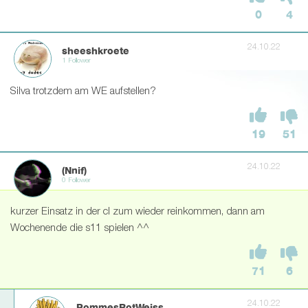
0
4
24.10.22
sheeshkroete
1 Follower
Silva trotzdem am WE aufstellen?
19
51
24.10.22
(Nnif)
0 Follower
kurzer Einsatz in der cl zum wieder reinkommen, dann am
Wochenende die s11 spielen ^^
71
6
24.10.22