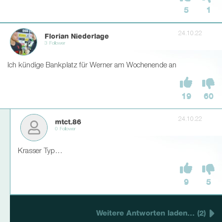
5
1
24.10.22
Florian Niederlage
3 Follower
Ich kündige Bankplatz für Werner am Wochenende an
19
60
24.10.22
mtct.86
0 Follower
Krasser Typ…
9
5
Weitere Antworten laden... (2)