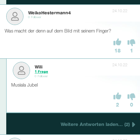
24.10.22
WeikoHestermann4
0 Follower
Was macht der denn auf dem Bild mit seinem Finger?
18
1
24.10.22
Wili
1 Frage
0 Follower
Musiala Jubel
2
0
Weitere Antworten laden... (2)