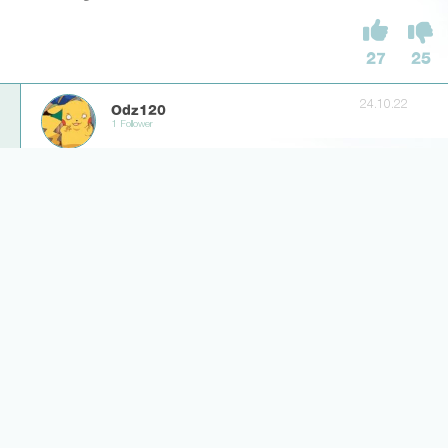
27
25
24.10.22
Odz120
1 Follower
Genau das denke ich nicht. Rose weiß, dass Silva, wenn er gut
funktioniert, sein bester Stürmer ist.
7
13