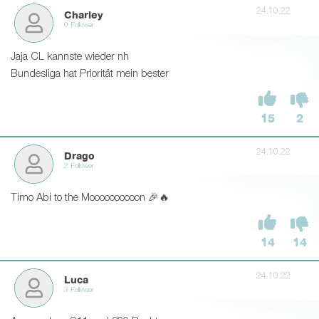
24.10.22
Charley
0 Follower
Jaja CL kannste wieder nh
Bundesliga hat Priorität mein bester
15
2
24.10.22
Drago
2 Follower
Timo Abi to the Moooooooooon 🎉🔥
14
14
24.10.22
Luca
3 Follower