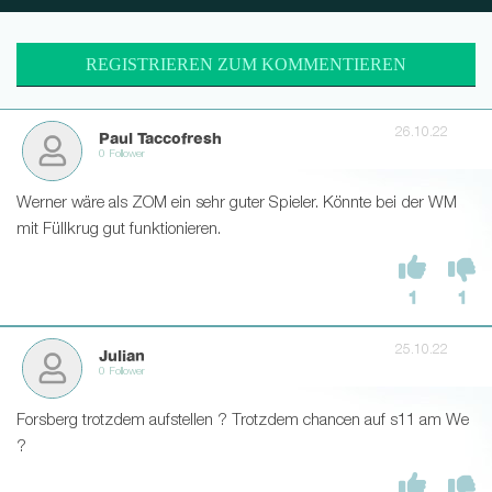
REGISTRIEREN ZUM KOMMENTIEREN
26.10.22
Paul Taccofresh
0 Follower
Werner wäre als ZOM ein sehr guter Spieler. Könnte bei der WM
mit Füllkrug gut funktionieren.
1
1
25.10.22
Julian
0 Follower
Forsberg trotzdem aufstellen ? Trotzdem chancen auf s11 am We
?