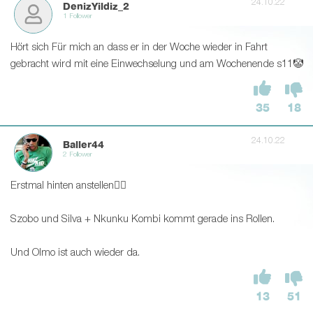
24.10.22
DenizYildiz_2
1 Follower
Hört sich Für mich an dass er in der Woche wieder in Fahrt
gebracht wird mit eine Einwechselung und am Wochenende s11🤡
35
18
24.10.22
Baller44
2 Follower
Erstmal hinten anstellen☝🏽
Szobo und Silva + Nkunku Kombi kommt gerade ins Rollen.
Und Olmo ist auch wieder da.
13
51