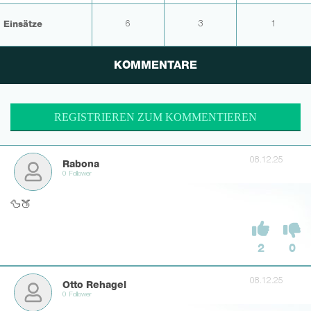
Einsätze
6
3
1
KOMMENTARE
REGISTRIEREN ZUM KOMMENTIEREN
08.12.25
Rabona
0 Follower
🦆🍑
2
0
08.12.25
Otto Rehagel
0 Follower