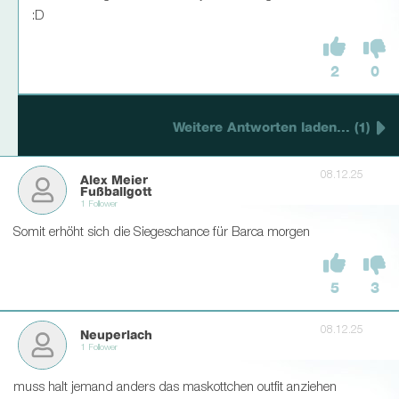
:D
2
0
Weitere Antworten laden... (1)
08.12.25
Alex Meier
Fußballgott
1 Follower
Somit erhöht sich die Siegeschance für Barca morgen
5
3
08.12.25
Neuperlach
1 Follower
muss halt jemand anders das maskottchen outfit anziehen