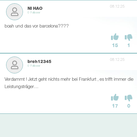
08.12.25
NI HAO
0 Follower
boah und das vor barcelona????
15
1
08.12.25
breh12345
0 Follower
Verdammt ! Jetzt geht nichts mehr bei Frankfurt , es trifft immer die
Leistungsträger…
17
0