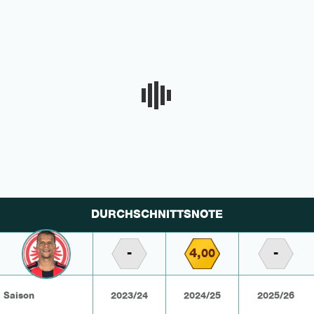
DURCHSCHNITTSNOTE
-
4,
-
00
Saison
2023/24
2024/25
2025/26