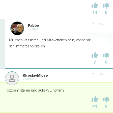
14
0
08.12.25
Fabbo
0 Follower
Millionen kassieren und Maskottchen sein, könnt mir
schlimmeres vorstellen
7
0
08.12.25
KiroslavMlose
0 Follower
Trotzdem stellen und aufs WE hoffen?
41
0