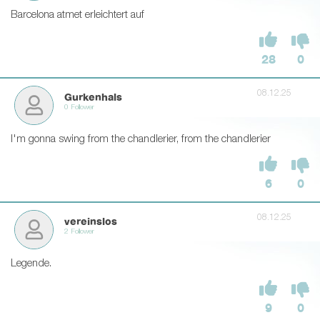
Barcelona atmet erleichtert auf
28
0
08.12.25
Gurkenhals
0 Follower
I'm gonna swing from the chandlerier, from the chandlerier
6
0
08.12.25
vereinslos
2 Follower
Legende.
9
0