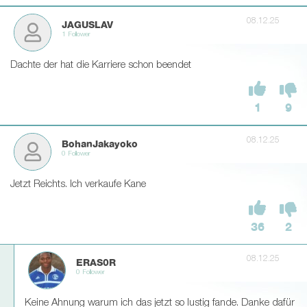
08.12.25
JAGUSLAV
1 Follower
Dachte der hat die Karriere schon beendet
1
9
08.12.25
BohanJakayoko
0 Follower
Jetzt Reichts. Ich verkaufe Kane
36
2
08.12.25
ERAS0R
0 Follower
Keine Ahnung warum ich das jetzt so lustig fande. Danke dafür