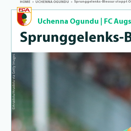
Sprunggelenks-Blessur stoppt 
HOME
UCHENNA OGUNDU
Uchenna Ogundu
|
FC Aug
Sprungge­lenks-B