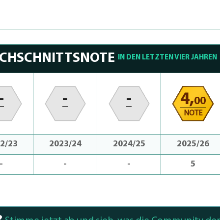
RCHSCHNITTSNOTE
IN DEN LETZTEN VIER JAHREN
-
-
-
4,
00
NOTE
2/23
2023/24
2024/25
2025/26
-
-
-
5