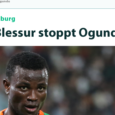
Ogundu
sburg
les­sur stoppt Ogun