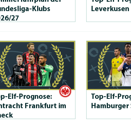
n­des­li­ga-Klubs
Leverkusen
026/27
p-Elf-Prog­no­se:
Top-Elf-Prog
ntracht Frankfurt im
Hamburger 
heck