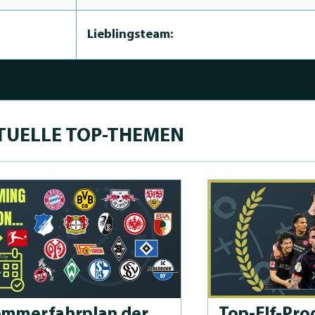
Lieblingsteam:
TUELLE TOP-THEMEN
m­merfahrplan der
Top-Elf-Prog