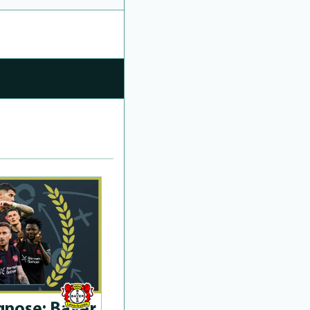
­no­se: Bayer