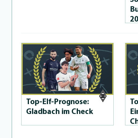
Bu
2
Top-Elf-Prog­no­se:
To
Gladbach im Check
Ei
C