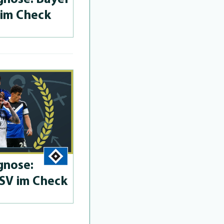
 im Check
­no­se:
SV im Check