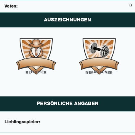
0
Votes:
AUSZEICHNUNGEN
O
R
R
T
A
P
T
A
I
E
E
H
N
R
R
E
E
R
R
PERSÖNLICHE ANGABEN
Lieblingsspieler: