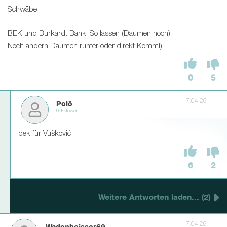
Schwäbe
BEK und Burkardt Bank. So lassen (Daumen hoch)
Noch ändern Daumen runter oder direkt Kommi)
0
5
17.04.26
Polö
0 Follower
bek für Vušković
6
2
Weitere Antworten laden... (2)
17.04.26