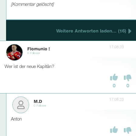
[Kommentar gelöscht]
Weitere Antworten laden... (16)
17.08.23
Flomunio !
0 Follower
Wer ist der neue Kapitän?
0
0
17.08.23
M.D
0 Follower
Anton