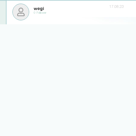
17.08.23
wegi
0 Follower
Eher nicht. Ich persönlich glaube Sosa kommt mit rein, auch falls
ein Wechsel im Raum steht wird man ihn das eine Spiel noch
aufstellen bis Ersatz gefunden wurde
3
7
Weitere Antworten laden... (2)
17.08.23
Mikkinho
5 Follower
Jedes LigaInsider-Popup gerade ein Schocker
0
8