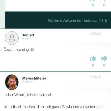
9
0
Weitere Antworten laden... (1)
18.08.23
Tobi93
0 Follower
Özcan incoming ✌🏼
0
6
18.08.23
MenschMeier
2 Follower
Lieber Wataru, liebes Liverpool,
bitte offiziell machen, damit ich guten Gewissens verkaufen kann.