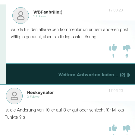
17.08.23
VfBFanbrille:(
2 Follower
wurde für den allerselben kommentar unter nem anderen post
völlig totgebasht, aber ist die logischte Lösung
1
6
Weitere Antworten laden... (2)
17.08.23
Heskeynator
2 Follower
Ist die Änderung von 10-er auf 8-er gut oder schlecht für Millots
Punkte ? :)