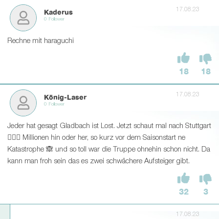
17.08.23
Kaderus
0 Follower
Rechne mit haraguchi
18
18
17.08.23
König-Laser
0 Follower
Jeder hat gesagt Gladbach ist Lost. Jetzt schaut mal nach Stuttgart
🤷🏼‍♂ Millionen hin oder her, so kurz vor dem Saisonstart ne
Katastrophe 🙈 und so toll war die Truppe ohnehin schon nicht. Da
kann man froh sein das es zwei schwächere Aufsteiger gibt.
32
3
17.08.23