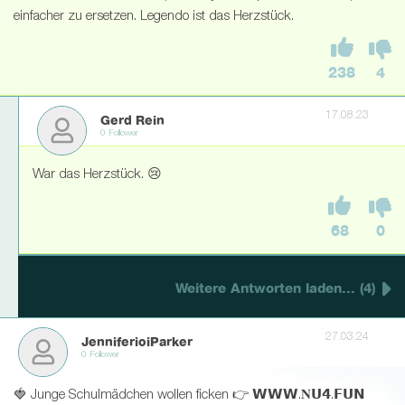
einfacher zu ersetzen. Legendo ist das Herzstück.
238
4
17.08.23
Gerd Rein
0 Follower
War das Herzstück. 😢
68
0
Weitere Antworten laden... (4)
27.03.24
JenniferioiParker
0 Follower
🍓 Junge Schulmädchen wollen ficken 👉 𝗪𝗪𝗪.𝐍𝗨𝟰.𝗙𝗨𝗡