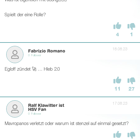
Was ist eigentlich mit Jeong🤷🏼‍♂
Spielt der eine Rolle?
4
1
18.08.23
Fabrizio Romano
0 Follower
Egloff zündet 🚀 … Hleb 2.0
11
27
17.08.23
Ralf Klawitter ist
HSV Fan
0 Follower
Mavropanos verletzt oder warum ist stenzel auf einmal gesetzt?