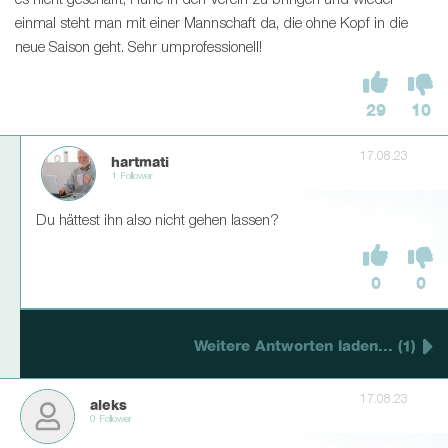
es nicht geschafft, Ruhe in den Verein zu bringen und wieder
einmal steht man mit einer Mannschaft da, die ohne Kopf in die
neue Saison geht. Sehr umprofessionell!
29
10
17.08.23
hartmati
1 Follower
Du hättest ihn also nicht gehen lassen?
0
0
Weitere Antworten laden... (1)
17.08.23
aleks
0 Follower