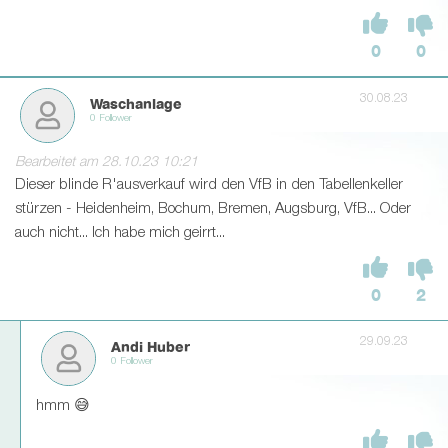
0
0
30.08.23
Waschanlage
0 Follower
Bearbeitet am 28.10.23 10:21
Dieser blinde R'ausverkauf wird den VfB in den Tabellenkeller
stürzen - Heidenheim, Bochum, Bremen, Augsburg, VfB... Oder
auch nicht... Ich habe mich geirrt...
0
2
29.09.23
Andi Huber
0 Follower
hmm 😅