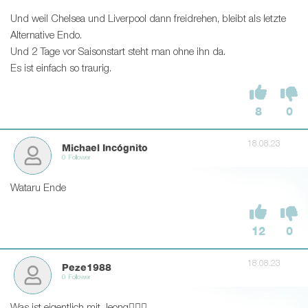
Und weil Chelsea und Liverpool dann freidrehen, bleibt als letzte
Alternative Endo.
Und 2 Tage vor Saisonstart steht man ohne ihn da.
Es ist einfach so traurig.
8
0
18.08.23
Michael Incógnito
0 Follower
Wataru Ende
12
0
18.08.23
Peze1988
0 Follower