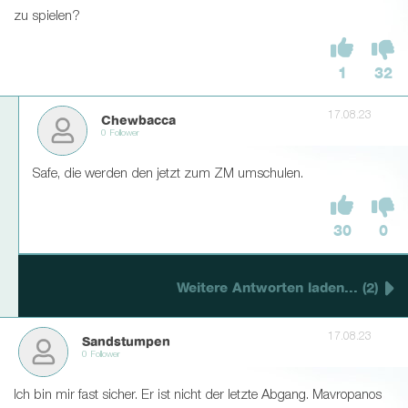
zu spielen?
1
32
17.08.23
Chewbacca
0 Follower
Safe, die werden den jetzt zum ZM umschulen.
30
0
Weitere Antworten laden... (2)
17.08.23
Sandstumpen
0 Follower
Ich bin mir fast sicher. Er ist nicht der letzte Abgang. Mavropanos