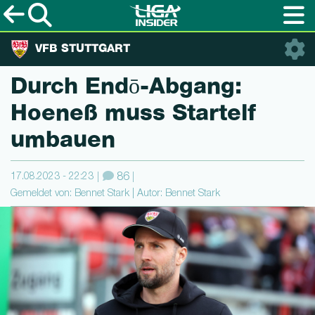
VFB STUTTGART
Durch Endō-Ab­gang:
Hoeneß muss Startelf
umbauen
17.08.2023 - 22:23
86
Gemeldet von: Bennet Stark | Autor: Bennet Stark