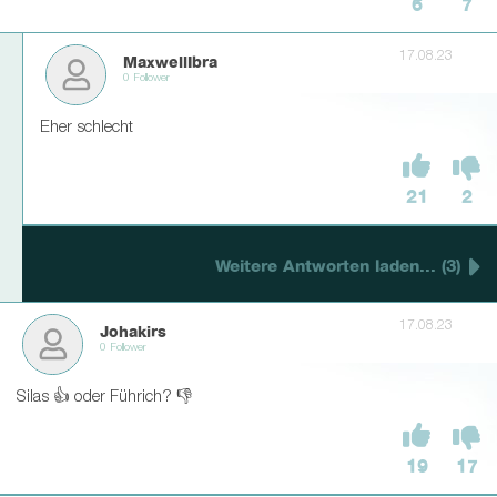
6
7
17.08.23
MaxwellIbra
0 Follower
Eher schlecht
21
2
Weitere Antworten laden... (3)
17.08.23
Johakirs
0 Follower
Silas 👍 oder Führich? 👎
19
17