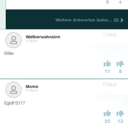
9
4
Weitere Antworten laden... (2)
17.08.23
Waltherwahnsinn
0 Follower
Stiller
17
6
17.08.23
Momo
0 Follower
Egloff S11?
22
13