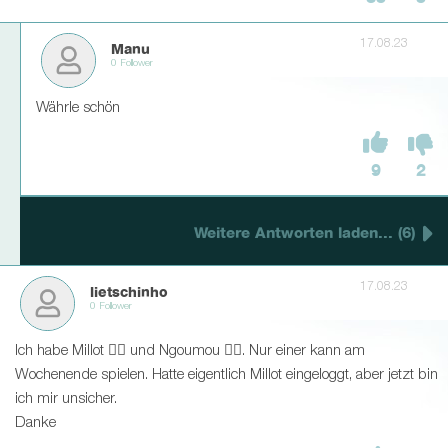
17.08.23
Manu
0 Follower
Währle schön
9
2
Weitere Antworten laden... (6)
17.08.23
lietschinho
0 Follower
Ich habe Millot 👍🏼 und Ngoumou 👎🏼. Nur einer kann am
Wochenende spielen. Hatte eigentlich Millot eingeloggt, aber jetzt bin
ich mir unsicher.
Danke