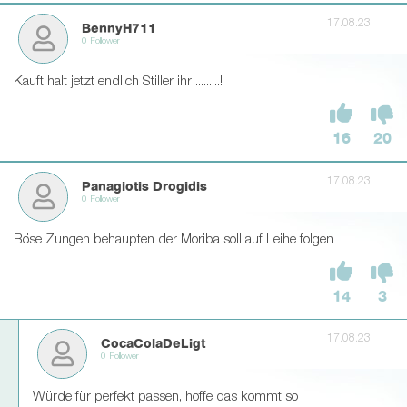
17.08.23
BennyH711
0 Follower
Kauft halt jetzt endlich Stiller ihr .........!
16
20
17.08.23
Panagiotis Drogidis
0 Follower
Böse Zungen behaupten der Moriba soll auf Leihe folgen
14
3
17.08.23
CocaColaDeLigt
0 Follower
Würde für perfekt passen, hoffe das kommt so