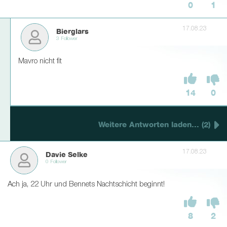
0
1
17.08.23
Bierglars
3 Follower
Mavro nicht fit
14
0
Weitere Antworten laden... (2)
17.08.23
Davie Selke
0 Follower
Ach ja, 22 Uhr und Bennets Nachtschicht beginnt!
8
2