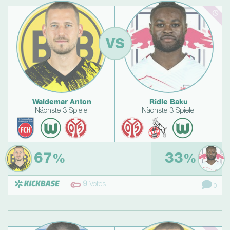
VS
Waldemar Anton
Ridle Baku
Nächste 3 Spiele:
Nächste 3 Spiele:
67
33
%
%
9
Votes
0