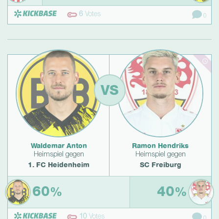
6
Votes
0
VS
Waldemar Anton
Ramon Hendriks
Heimspiel gegen
Heimspiel gegen
1. FC Heidenheim
SC Freiburg
60
40
%
%
10
Votes
0