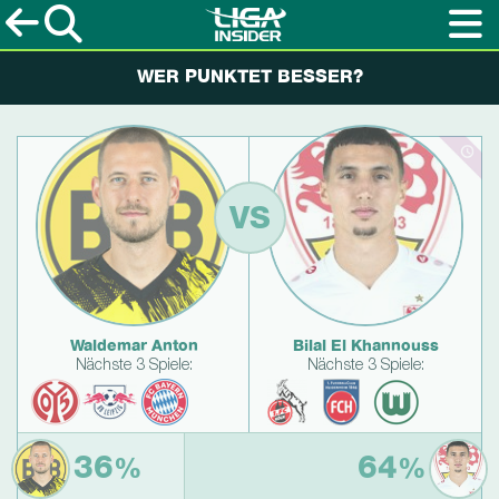
WER PUNKTET BESSER?
VS
Waldemar Anton
Bilal El Khannouss
Nächste 3 Spiele:
Nächste 3 Spiele:
36
64
%
%