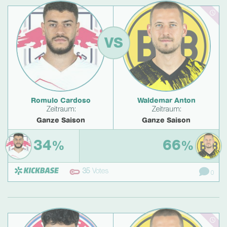
VS
Romulo Cardoso
Waldemar Anton
Zeitraum:
Zeitraum:
Ganze Saison
Ganze Saison
34
66
%
%
35
Votes
0