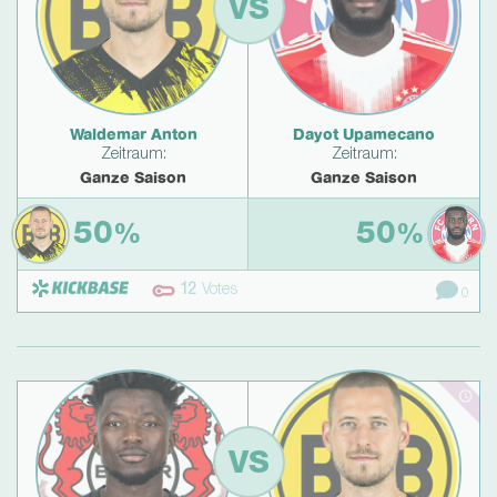
VS
Waldemar Anton
Dayot Upamecano
Zeitraum:
Zeitraum:
Ganze Saison
Ganze Saison
50
50
%
%
12
Votes
0
VS