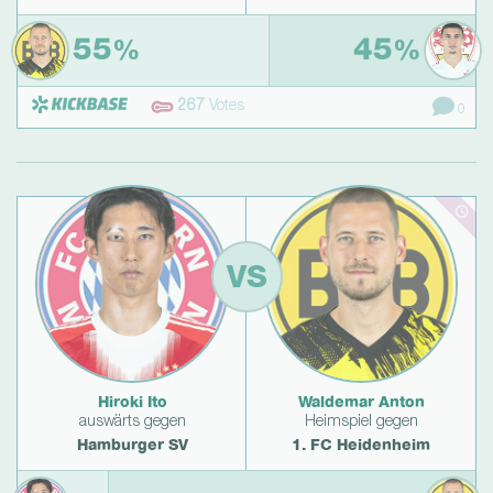
55
45
%
%
267
Votes
0
VS
Hiroki Ito
Waldemar Anton
auswärts gegen
Heimspiel gegen
Hamburger SV
1. FC Heidenheim