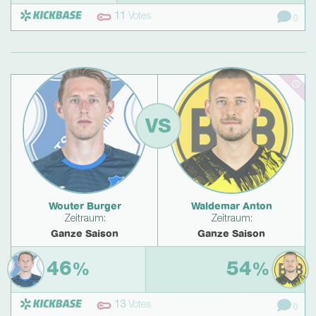
11
Votes
0
VS
Wouter Burger
Waldemar Anton
Zeitraum:
Zeitraum:
Ganze Saison
Ganze Saison
46
54
%
%
13
Votes
0