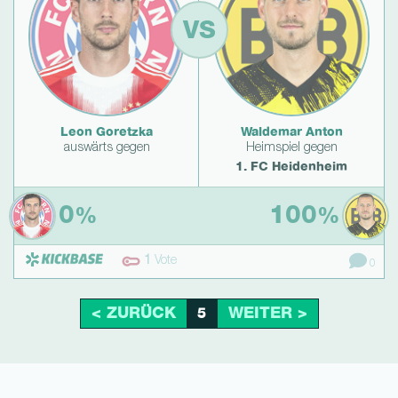
VS
Leon Goretzka
Waldemar Anton
auswärts gegen
Heimspiel gegen
1. FC Heidenheim
0
100
%
%
1
Vote
0
< ZURÜCK
WEITER >
5