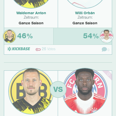
Waldemar Anton
Willi Orbán
Zeitraum:
Zeitraum:
Ganze Saison
Ganze Saison
46
54
%
%
26
Votes
0
VS