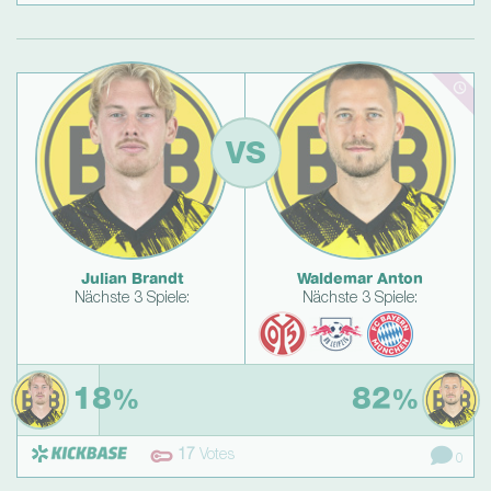
VS
Julian Brandt
Waldemar Anton
Nächste 3 Spiele:
Nächste 3 Spiele:
18
82
%
%
17
Votes
0