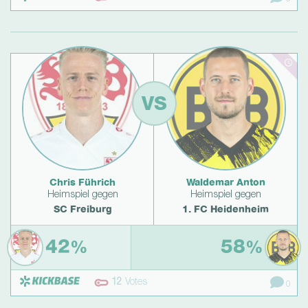
VS
Chris Führich
Waldemar Anton
Heimspiel gegen
Heimspiel gegen
SC Freiburg
1. FC Heidenheim
42
58
%
%
12
Votes
0