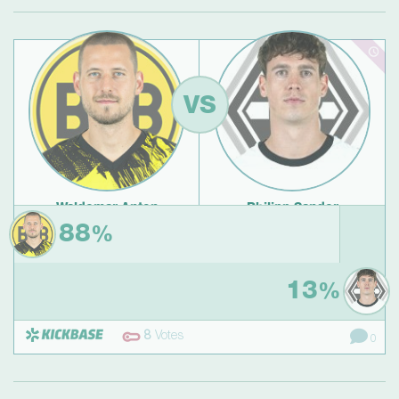
VS
Waldemar Anton
Philipp Sander
Heimspiel gegen
auswärts gegen
88
%
1. FC Heidenheim
SV Werder Bremen
13
%
8
Votes
0