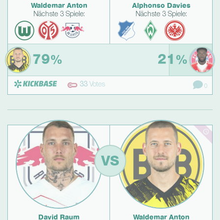
Waldemar Anton
Alphonso Davies
Nächste 3 Spiele:
Nächste 3 Spiele:
79
21
%
%
33
Votes
0
VS
David Raum
Waldemar Anton