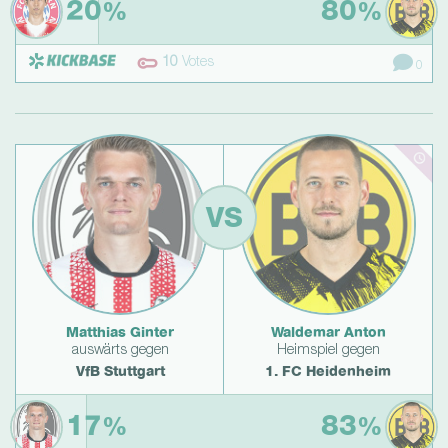
20
80
%
%
10
Votes
0
VS
Matthias Ginter
Waldemar Anton
auswärts gegen
Heimspiel gegen
VfB Stuttgart
1. FC Heidenheim
17
83
%
%