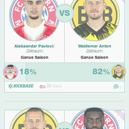
VS
Aleksandar Pavlović
Waldemar Anton
Zeitraum:
Zeitraum:
Ganze Saison
Ganze Saison
18
82
%
%
28
Votes
0