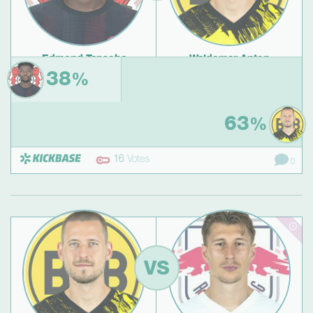
Edmond Tapsoba
Waldemar Anton
auswärts gegen
auswärts gegen
38
%
Borussia Mönchengladbach
VfL Wolfsburg
63
%
16
Votes
0
VS