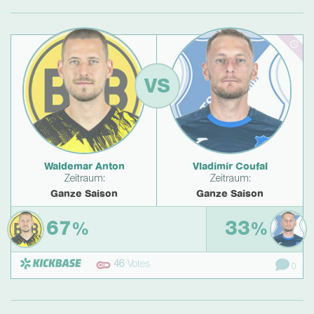
VS
Waldemar Anton
Vladimír Coufal
Zeitraum:
Zeitraum:
Ganze Saison
Ganze Saison
67
33
%
%
46
Votes
0