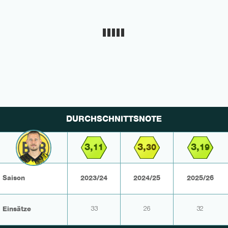
DURCHSCHNITTSNOTE
3,
3,
3,
11
30
19
Saison
2023/24
2024/25
2025/26
Einsätze
33
26
32