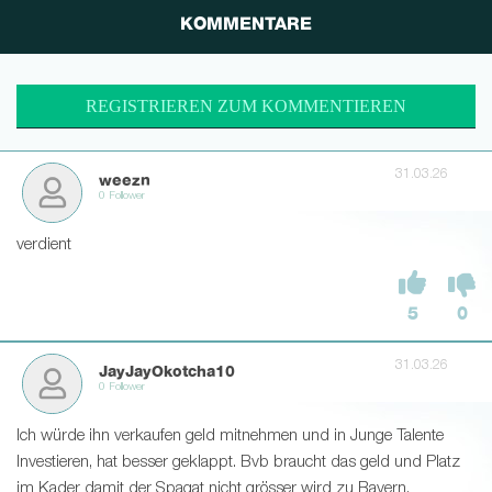
KOMMENTARE
REGISTRIEREN ZUM KOMMENTIEREN
31.03.26
weezn
0 Follower
verdient
5
0
31.03.26
JayJayOkotcha10
0 Follower
Ich würde ihn verkaufen geld mitnehmen und in Junge Talente
Investieren, hat besser geklappt. Bvb braucht das geld und Platz
im Kader damit der Spagat nicht grösser wird zu Bayern.