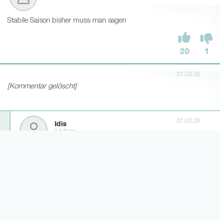
Stabile Saison bisher muss man sagen
20
1
31.03.26
[Kommentar gelöscht]
31.03.26
Idis
0 Follower
🤦‍♂🤦‍♂🤦‍♂
0
0