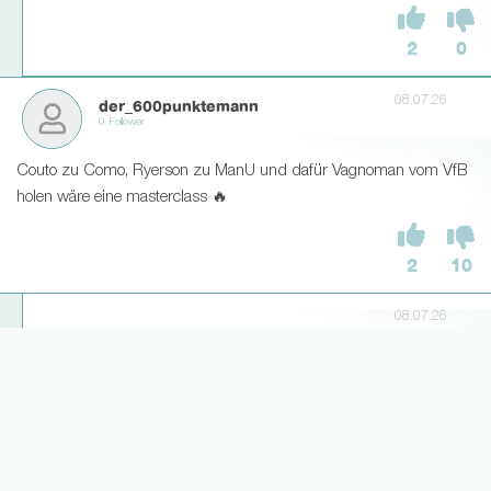
2
0
08.07.26
der_600punktemann
0 Follower
Couto zu Como, Ryerson zu ManU und dafür Vagnoman vom VfB
holen wäre eine masterclass 🔥
2
10
08.07.26
[Kommentar gelöscht]
Weitere Antworten laden... (3)