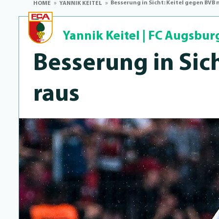
Besserung in Sicht: Keitel gegen BVB 
HOME
YANNIK KEITEL
Yannik Keitel
|
FC Augsbur
Besserung in Sic
raus