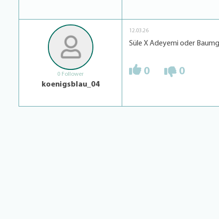
12.03.26
Süle X Adeyemi oder Baumga
0
0
0 Follower
koenigsblau_04
Version 7.3.6 ©
LigaInsider.de
, 2010-