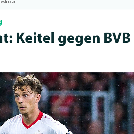
noch raus
g
ht: Keitel gegen BVB