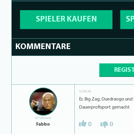
SPIELER KAUFEN
S
KOMMENTARE
REGIS
12.03.26
Er, Big Zag, Ouedraogo und Di
Dauerprofisport gemacht
0 Follower
0
0
Fabbo