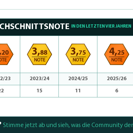
RCHSCHNITTSNOTE
IN DEN LETZTEN VIER JAHREN
,
3,
3,
4,
20
88
75
25
OTE
NOTE
NOTE
NOTE
2/23
2023/24
2024/25
2025/26
22
15
11
6
?
Stimme jetzt ab und sieh, was die Community den