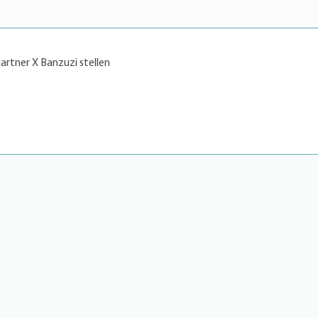
rtner X Banzuzi stellen
2026 |
Impressum
|
Datenschutzerklärung
|
Cookies & Tracking
|
Netiquette