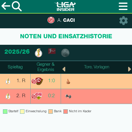
CACI
A.
NOTEN UND EINSATZHISTORIE
2025/26
Gegner &
Spieltag
Punkte, Note
Tore, Vorlagen
Ergebnis
1. R
1:0
2. R
0:2
Startelf
Einwechslung
Bank
Nicht im Kader