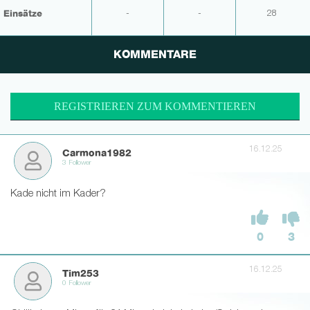
Einsätze
-
-
28
KOMMENTARE
REGISTRIEREN ZUM KOMMENTIEREN
16.12.25
Carmona1982
3 Follower
Kade nicht im Kader?
0
3
16.12.25
Tim253
0 Follower