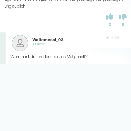
unglaublich
0
5
16.12.25
Woltemessi_93
1 Follower
Wem hast du ihn denn dieses Mal geholt?
4
0
Weitere Antworten laden... (3)