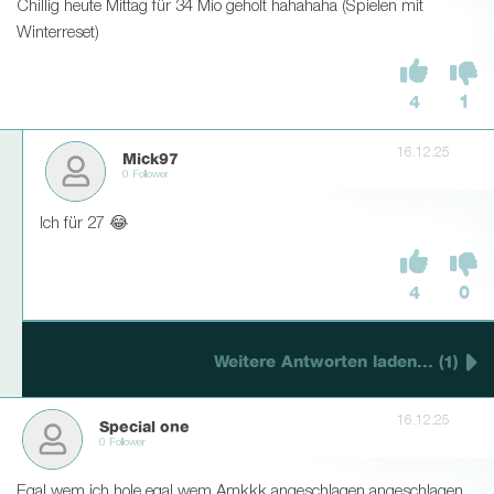
Chillig heute Mittag für 34 Mio geholt hahahaha (Spielen mit
Winterreset)
4
1
16.12.25
Mick97
0 Follower
Ich für 27 😂
4
0
Weitere Antworten laden... (1)
16.12.25
Special one
0 Follower
Egal wem ich hole egal wem Amkkk angeschlagen angeschlagen