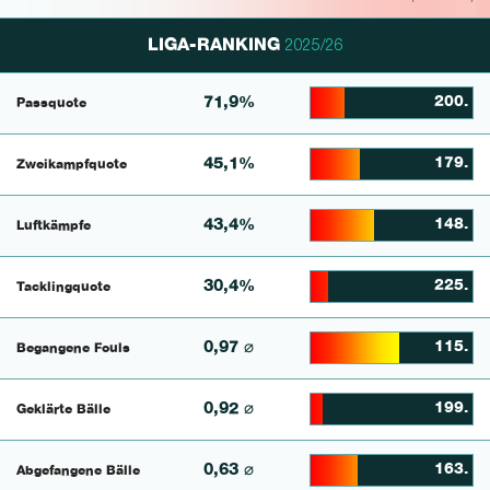
LIGA-RANKING
2025/26
71,9%
200.
Passquote
21.031746031746% Comp
45,1%
179.
Zweikampfquote
30.46875% Complete
43,4%
148.
Luftkämpfe
39.004149377593% Comp
30,4%
225.
Tacklingquote
11.111111111111% Comp
0,97 ⌀
115.
Begangene Fouls
54.4% Complete
0,92 ⌀
199.
Geklärte Bälle
7.4766355140187% Comp
0,63 ⌀
163.
Abgefangene Bälle
28.947368421053% Comp