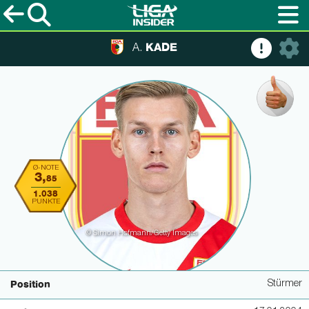
KADE
A.
Ø-NOTE
3,
85
1.038
PUNKTE
© Simon Hofmann/Getty Images
Stürmer
Position