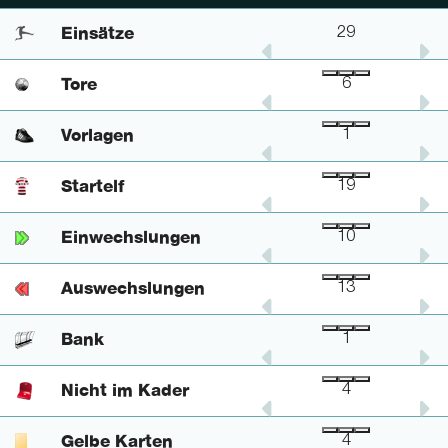
Einsätze
28
1
29
Tore
6
-
6
Vorlagen
1
-
1
Startelf
18
1
19
Einwechslungen
10
-
10
Auswechslungen
12
1
13
Bank
1
-
1
Nicht im Kader
4
-
4
Gelbe Karten
3
1
4