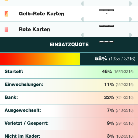
Gelb-Rote Karten
-
-
-
Rote Karten
-
-
-
EINSATZQUOTE
58%
(1935 / 3316)
58% Complete
Startelf:
48%
(1583/3316)
Einwechslungen:
11%
(352/3316)
Bank:
22%
(724/3316)
Ausgewechselt:
7%
(248/3316)
Verletzt / Gesperrt:
9%
(294/3316)
Nicht im Kader:
3%
(102/3316)