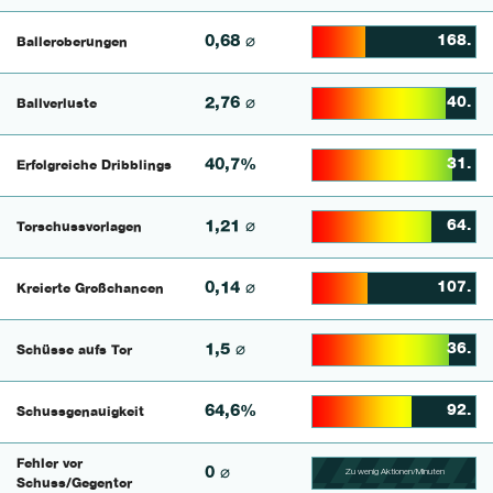
0,68 ⌀
168.
Balleroberungen
32.113821138211% Comp
2,76 ⌀
40.
Ballverluste
81.428571428571% Comp
40,7%
31.
Erfolgreiche Dribblings
86.111111111111% Comp
1,21 ⌀
64.
Torschussvorlagen
72.727272727273% Comp
0,14 ⌀
107.
Kreierte Großchancen
33.75% Complete
1,5 ⌀
36.
Schüsse aufs Tor
83.796296296296% Comp
64,6%
92.
Schussgenauigkeit
61.111111111111% Comp
Fehler vor
0 ⌀
Zu wenig Aktionen/Minuten
100.56497175141% Comp
Schuss/Gegentor