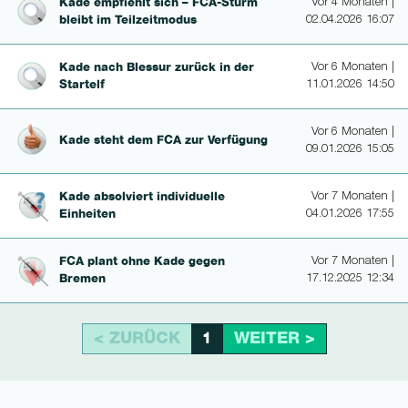
Kade empfiehlt sich – FCA-Sturm
Vor 4 Monaten |
bleibt im Teil­zeit­mo­dus
02.04.2026 16:07
Kade nach Blessur zurück in der
Vor 6 Monaten |
Startelf
11.01.2026 14:50
Vor 6 Monaten |
Kade steht dem FCA zur Verfügung
09.01.2026 15:05
Kade absolviert individuelle
Vor 7 Monaten |
Einheiten
04.01.2026 17:55
FCA plant ohne Kade gegen
Vor 7 Monaten |
Bremen
17.12.2025 12:34
< ZURÜCK
WEITER >
1