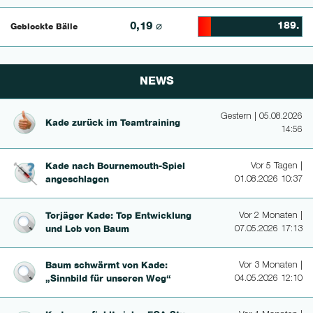
0,19 ⌀
189.
Geblockte Bälle
12.14953271028% Compl
NEWS
Gestern | 05.08.2026
Kade zurück im Teamtraining
14:56
Kade nach Bour­ne­mouth-Spiel
Vor 5 Tagen |
angeschlagen
01.08.2026 10:37
Torjäger Kade: Top Entwicklung
Vor 2 Monaten |
und Lob von Baum
07.05.2026 17:13
Baum schwärmt von Kade:
Vor 3 Monaten |
„Sinnbild für unseren Weg“
04.05.2026 12:10