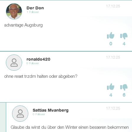
17.12.25
Der Don
1 Follower
advantage Augsburg
0
4
17.12.25
ronaldo420
0 Follower
ohne reset trzdm halten oder abgeben?
4
6
17.12.25
Sattias Mvanberg
0 Follower
Glaube da wirst du über den Winter einen besseren bekommen