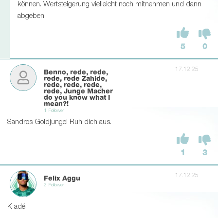
können. Wertsteigerung vielleicht noch mitnehmen und dann
abgeben
5
0
17.12.25
Benno, rede, rede,
rede, rede Zahide,
rede, rede, rede,
rede, Junge Macher
do you know what I
mean?!
1 Follower
Sandros Goldjunge! Ruh dich aus.
1
3
17.12.25
Felix Aggu
2 Follower
K adé