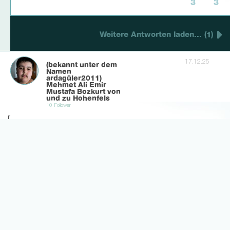
3
3
Weitere Antworten laden... (1)
17.12.25
(bekannt unter dem
Namen
ardagüler2011)
Mehmet Ali Emir
Mustafa Bozkurt von
und zu Hohenfels
10 Follower
r
(Kader ohne Kade)
12
6