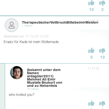
10
2
17.12.25
TherapeutischerVollbruchBittebeimirMelden
1 Follower
Bearbeitet am 17.12.25 12:43
Ersatz für Kade ist mein Woltemade
0
12
17.12.25
(bekannt unter dem
Namen
ardagüler2011)
Mehmet Ali Emir
Mustafa Bozkurt von
und zu Hohenfels
10 Follower
who invited you?