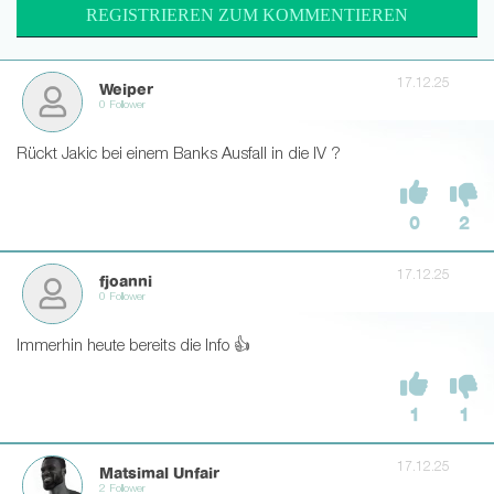
REGISTRIEREN ZUM KOMMENTIEREN
17.12.25
Weiper
0 Follower
Rückt Jakic bei einem Banks Ausfall in die IV ?
0
2
17.12.25
fjoanni
0 Follower
Immerhin heute bereits die Info 👍
1
1
17.12.25
Matsimal Unfair
2 Follower