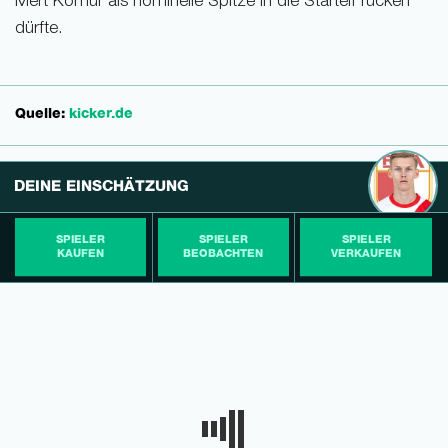
Mert Kömür als nominelle Spitze in die Startelf rücken
dürfte.
Quelle:
kicker.de
DEINE EINSCHÄTZUNG
SPIELER
SPIELER
SPIELER
KAUFEN
BEOBACHTEN
VERKAUFEN