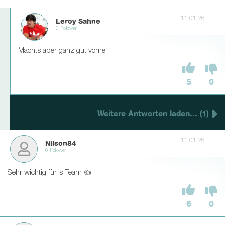
11.01.26
Leroy Sahne
0 Follower
Machts aber ganz gut vorne
5
0
Weitere Antworten laden... (1)
11.01.26
Nilson84
0 Follower
Sehr wichtig für's Team 👍
6
0