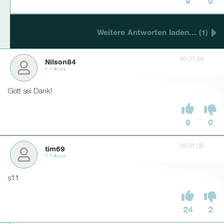
9
0
Weitere Antworten laden... (1)
09.01.26
Nilson84
0 Follower
Gott sei Dank!
9
0
09.01.26
tim69
0 Follower
s11
24
2