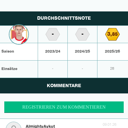
DURCHSCHNITTSNOTE
-
-
3,
85
Saison
2023/24
2024/25
2025/26
Einsätze
-
-
28
KOMMENTARE
REGISTRIEREN ZUM KOMMENTIEREN
09.01.26
AlmightyAykut