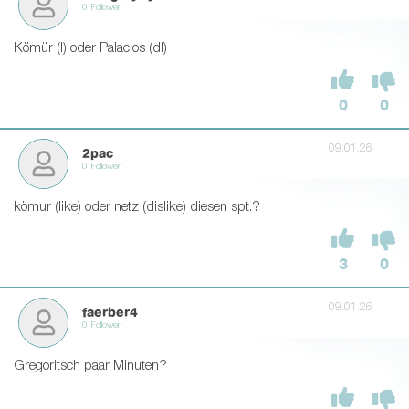
0 Follower
Kömür (l) oder Palacios (dl)
0
0
09.01.26
2pac
0 Follower
kömur (like) oder netz (dislike) diesen spt.?
3
0
09.01.26
faerber4
0 Follower
Gregoritsch paar Minuten?