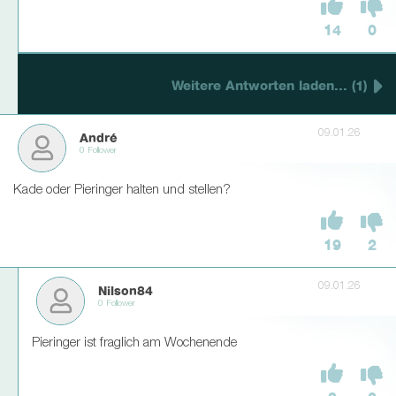
14
0
Weitere Antworten laden... (1)
09.01.26
André
0 Follower
Kade oder Pieringer halten und stellen?
19
2
09.01.26
Nilson84
0 Follower
Pieringer ist fraglich am Wochenende