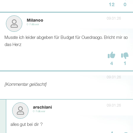
12
0
09.01.26
Milanoo
0 Follower
Musste ich leider abgeben für Budget für Ouedraogo. Bricht mir so
das Herz
4
1
09.01.26
[Kommentar gelöscht]
09.01.26
arschlani
0 Follower
alles gut bei dir ?