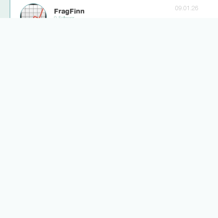
09.01.26
FragFinn
0 Follower
100+
13
2