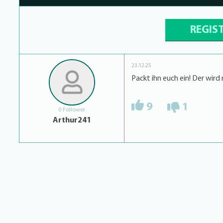
REGIS
23.12.25
Packt ihn euch ein! Der wird
9
1
0 Follower
Arthur241