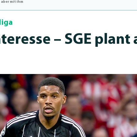
 aber mit ihm
liga
eresse – SGE plant 