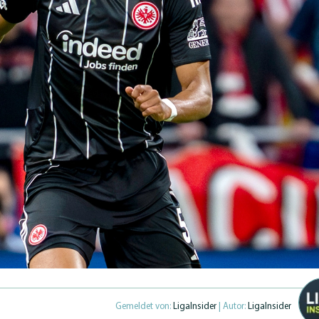
Gemeldet von:
LigaInsider
| Autor:
LigaInsider