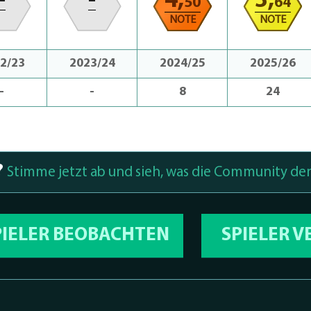
-
-
4,
3,
50
64
NOTE
NOTE
2/23
2023/24
2024/25
2025/26
-
-
8
24
?
Stimme jetzt ab und sieh, was die Community den
PIELER BEOBACHTEN
SPIELER 