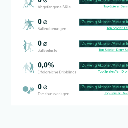
0 ⌀
Zu wenig Aktionen/Minuten fü
100.43859649123% Complete
Top-Spieler:
Senn
Abgefangene Bälle
0 ⌀
Zu wenig Aktionen/Minuten fü
100.40650406504% Complete
Top-Spieler:
La
Balleroberungen
0 ⌀
Zu wenig Aktionen/Minuten fü
100.47619047619% Complete
Top-Spieler:
Derry Sc
Ballverluste
0,0%
Zu wenig Aktionen/Minuten fü
100.46296296296% Complete
Top-Spieler:
Yan Dio
Erfolgreiche Dribblings
0 ⌀
Zu wenig Aktionen/Minuten fü
100.4329004329% Complete
Top-Spieler:
Davi
Torschussvorlagen