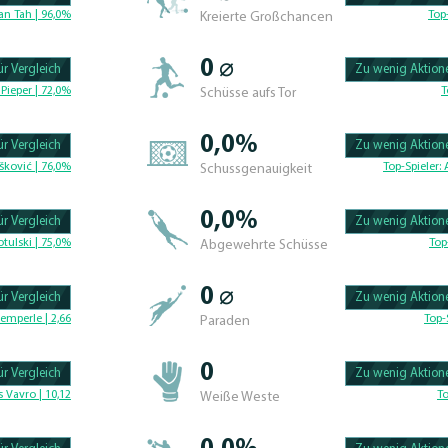
100.625% Complete
an Tah | 96,0%
Top
Kreierte Großchancen
0 ⌀
r Vergleich
Zu wenig Aktione
100.46296296296% 
Pieper | 72,0%
T
Schüsse aufs Tor
0,0%
r Vergleich
Zu wenig Aktione
100.42735042735% 
šković | 76,0%
Top-Spieler:
Schussgenauigkeit
0,0%
r Vergleich
Zu wenig Aktione
104.7619047619% C
tulski | 75,0%
Top
Abgewehrte Schüsse
0 ⌀
r Vergleich
Zu wenig Aktione
104.7619047619% C
emperle | 2,66
Top-
Paraden
0
r Vergleich
Zu wenig Aktione
104.7619047619% C
 Vavro | 10,12
To
Weiße Weste