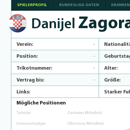
SPIELERPROFIL
BUNDESLIGA-DATEN
KRANKEN
Zagor
Danijel
Verein:
-
Nationalit
Position:
-
Geburtsta
Trikotnummer:
-
Alter:
Vertrag bis:
-
Größe:
Links:
Starker Fu
Mögliche Positionen
Torhüter
Zentrales Mittelfeld
Innenverteidiger
Offensives Mittelfeld