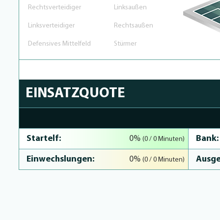
Rechtsverteidiger
Linksaußen
Linksverteidiger
Rechtsaußen
Defensives Mittelfeld
Stürmer
EINSATZQUOTE
0% Complete
Startelf:
Bank:
0%
(0 / 0 Minuten)
Einwechslungen:
Ausge
0%
(0 / 0 Minuten)