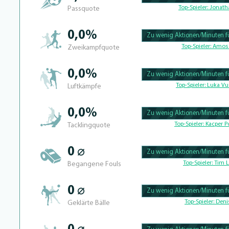
100.39682539683% Complete
Top-Spieler:
Jonath
Passquote
0,0%
Zu wenig Aktionen/Minuten fü
100.390625% Complete
Top-Spieler:
Amos 
Zweikampfquote
0,0%
Zu wenig Aktionen/Minuten fü
100.41493775934% Complete
Top-Spieler:
Luka Vu
Luftkämpfe
0,0%
Zu wenig Aktionen/Minuten fü
100.39682539683% Complete
Top-Spieler:
Kacper Po
Tacklingquote
0 ⌀
Zu wenig Aktionen/Minuten fü
100.4% Complete
Top-Spieler:
Tim L
Begangene Fouls
0 ⌀
Zu wenig Aktionen/Minuten fü
100.46728971963% Complete
Top-Spieler:
Denis
Geklärte Bälle