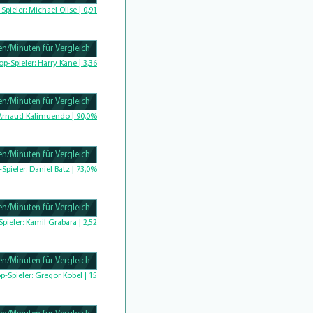
-Spieler:
Michael Olise | 0,91
n/Minuten für Vergleich
Complete
op-Spieler:
Harry Kane | 3,36
n/Minuten für Vergleich
Complete
Arnaud Kalimuendo | 90,0%
n/Minuten für Vergleich
omplete
-Spieler:
Daniel Batz | 73,0%
n/Minuten für Vergleich
omplete
Spieler:
Kamil Grabara | 2,52
n/Minuten für Vergleich
omplete
p-Spieler:
Gregor Kobel | 15