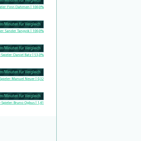
n/Minuten für Vergleich
omplete
eler:
Finn Dahmen | 100,0%
n/Minuten für Vergleich
Complete
er:
Sander Tangvik | 100,0%
n/Minuten für Vergleich
omplete
-Spieler:
Daniel Batz | 53,0%
n/Minuten für Vergleich
Complete
Spieler:
Manuel Neuer | 0,32
n/Minuten für Vergleich
Complete
-Spieler:
Bruno Ogbus | 1,41