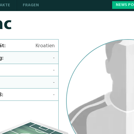
NEWS P
AKTE
FRAGEN
ac
ät:
Kroatien
g:
-
-
-
ß:
-