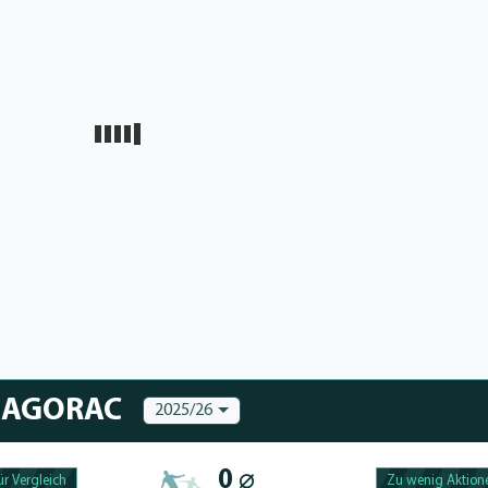
 ZAGORAC
2025/26
0 ⌀
r Vergleich
Zu wenig Aktione