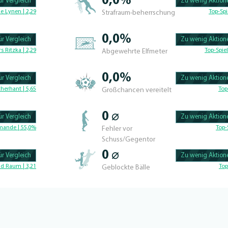
0,0%
r Vergleich
Zu wenig Aktione
104.7619047619% C
e Lynen | 2,29
Top-Spi
Strafraum-beherrschung
0,0%
r Vergleich
Zu wenig Aktione
104.16666666667% 
rs Ritzka | 2,29
Top-Spiel
Abgewehrte Elfmeter
0,0%
r Vergleich
Zu wenig Aktione
104.7619047619% C
herhant | 5,65
Top
Großchancen vereitelt
0 ⌀
r Vergleich
Zu wenig Aktione
100.56497175141% 
mande | 55,0%
Top-
Fehler vor
Schuss/Gegentor
0 ⌀
r Vergleich
Zu wenig Aktione
100.46728971963% 
d Raum | 3,21
Top
Geblockte Bälle