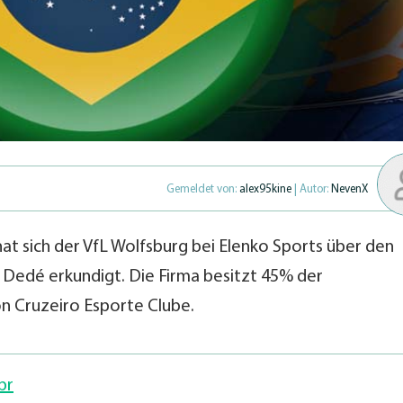
Gemeldet von:
alex95kine
| Autor:
NevenX
hat sich der VfL Wolfsburg bei Elenko Sports über den
 Dedé erkundigt. Die Firma besitzt 45% der
on Cruzeiro Esporte Clube.
br