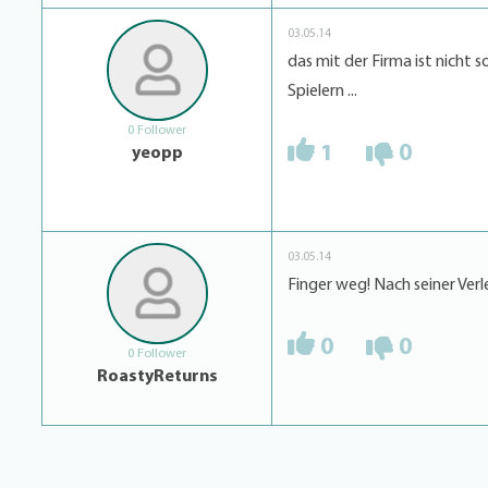
03.05.14
das mit der Firma ist nicht 
Spielern ...
0 Follower
1
0
yeopp
03.05.14
Finger weg! Nach seiner Verl
0
0
0 Follower
RoastyReturns