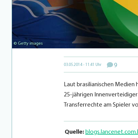
© Getty images
9
03.05.2014 - 11:41 Uhr
Laut brasilianischen Medien 
25-jährigen Innenverteidiger
Transferrechte am Spieler v
Quelle:
blogs.lancenet.com.