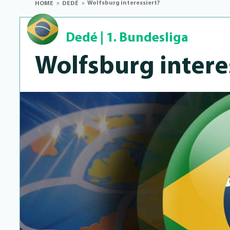
Wolfsburg interessiert?
HOME
DEDÉ
Dedé
|
1. Bundesliga
Wolfsburg in­te­re