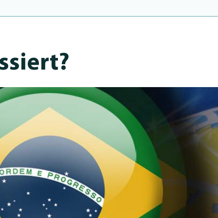
s­siert?