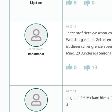
8
0
Lipton
03.05.14
Jetzt profitiert vw schon v
Wolfsburg einhalt Gebieten u
ist dieser schier grenzenlo
0 Follower
Mind. 20 Bundesliga Saisons 
moumou
0
13
03.05.14
Ja genau^^ Mir kam hier sofo
;)