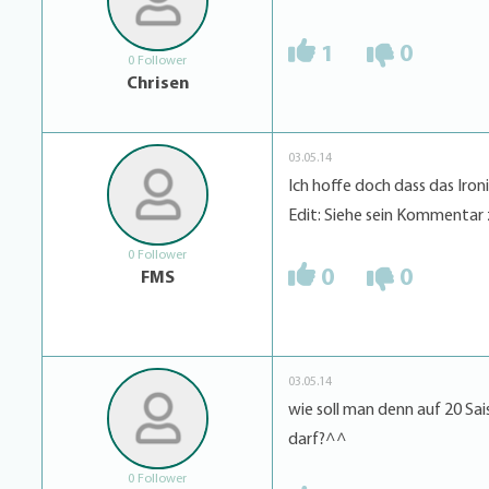
1
0
0 Follower
Chrisen
03.05.14
Ich hoffe doch dass das Ironi
Edit: Siehe sein Kommentar
0 Follower
0
0
FMS
03.05.14
wie soll man denn auf 20 S
darf?^^
0 Follower