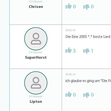
0 Follower
0
0
Chrisen
03.05.14
Die Eine 2005 *.* beste Lied
3
1
0 Follower
SuperHorst
03.05.14
ich glaube es ging um "Die Fi
0
0
0 Follower
Lipton