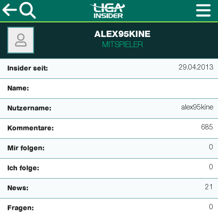
ALEX95KINE
MITSPIELER
29.04.2013
Insider seit:
Name:
alex95kine
Nutzername:
685
Kommentare:
0
Mir folgen:
0
Ich folge:
21
News:
0
Fragen: