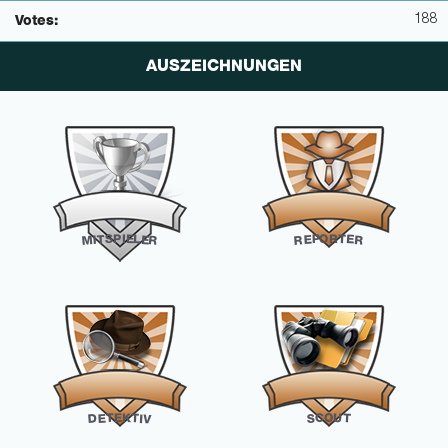
188
Votes:
AUSZEICHNUNGEN
O
R
P
I
E
S
P
T
L
T
E
E
E
I
R
R
M
R
K
E
O
C
U
T
T
S
T
E
I
D
V