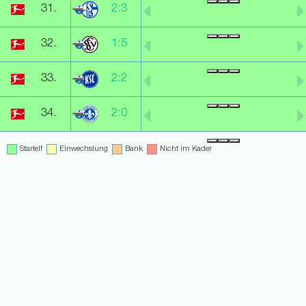
31.
2:3
32.
1:5
33.
2:2
34.
2:0
Startelf
Einwechslung
Bank
Nicht im Kader