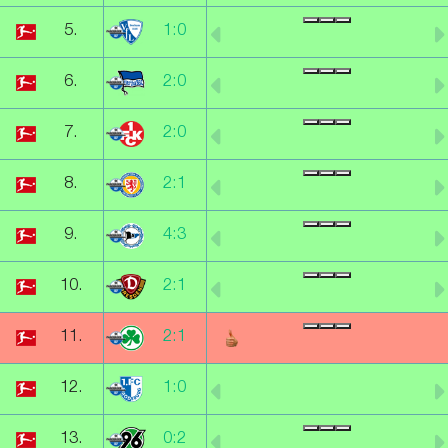
5.
1:0
6.
2:0
7.
2:0
8.
2:1
9.
4:3
10.
2:1
11.
2:1
12.
1:0
13.
0:2