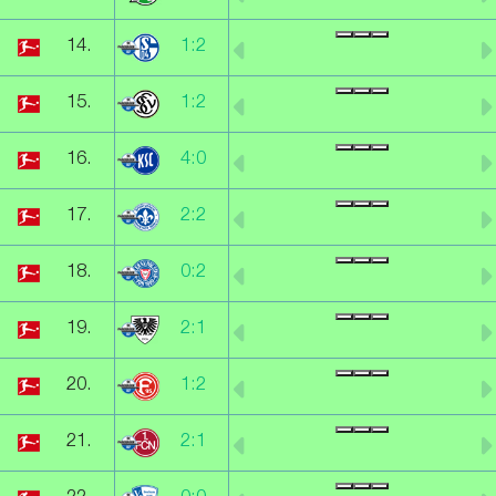
14.
1:2
15.
1:2
16.
4:0
17.
2:2
18.
0:2
19.
2:1
20.
1:2
21.
2:1