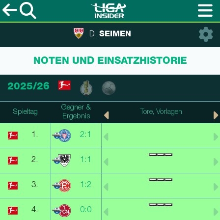
SEIMEN
D.
NOTEN UND EINSATZHISTORIE
2025/26
Gegner &
Spieltag
Punkte, Note
Tore, Vorlagen
Ergebnis
1.
2:1
2.
1:1
3.
1:2
4.
0:0