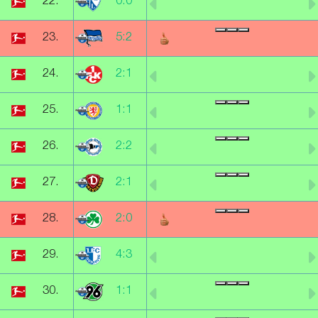
22.
0:0
23.
5:2
24.
2:1
25.
1:1
26.
2:2
27.
2:1
28.
2:0
29.
4:3
30.
1:1