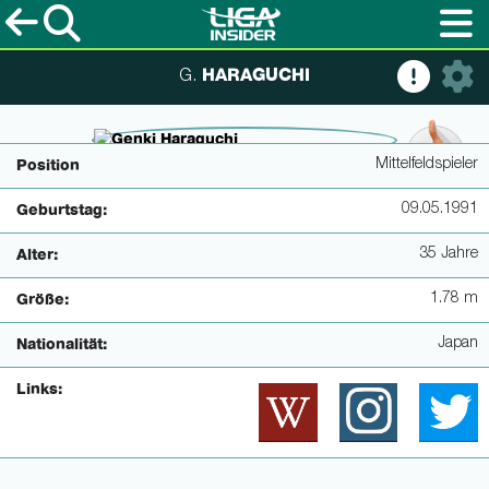
HARAGUCHI
G.
© imagoimages / ULMER Pressebildagentur
Mittelfeldspieler
Position
09.05.1991
Geburtstag:
35 Jahre
Alter:
1.78 m
Größe:
Japan
Nationalität:
Links: