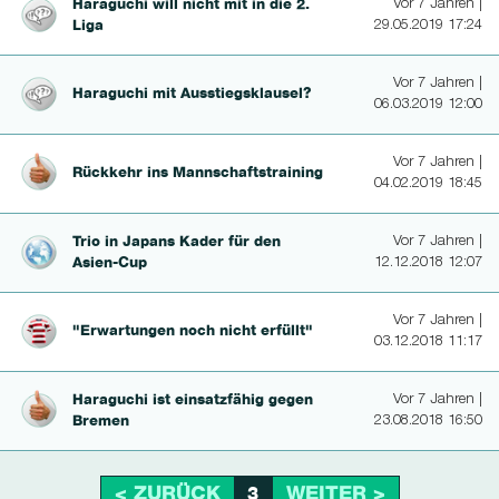
Haraguchi will nicht mit in die 2.
Vor 7 Jahren |
Liga
29.05.2019 17:24
Vor 7 Jahren |
Haraguchi mit Ausstiegsklau­sel?
06.03.2019 12:00
Vor 7 Jahren |
Rückkehr ins Mannschafts­trai­ning
04.02.2019 18:45
Trio in Japans Kader für den
Vor 7 Jahren |
Asien-Cup
12.12.2018 12:07
Vor 7 Jahren |
"Erwartungen noch nicht erfüllt"
03.12.2018 11:17
Haraguchi ist ein­satzfähig gegen
Vor 7 Jahren |
Bremen
23.08.2018 16:50
< ZURÜCK
WEITER >
3