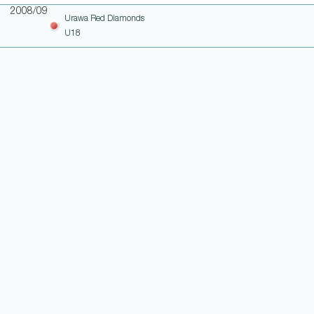
2008/09
Urawa Red Diamonds
U18
WEITERE LINKS
NOTEN UND EINSATZHISTORIE