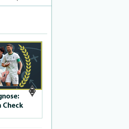
­no­se:
m Check