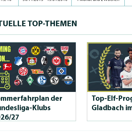
TUELLE TOP-THEMEN
m­merfahrplan der
Top-Elf-Prog
n­des­li­ga-Klubs
Gladbach i
026/27