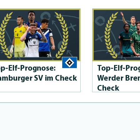
p-Elf-Prog­no­se:
Top-Elf-Prog
mburger SV im Check
Werder Bre
Check