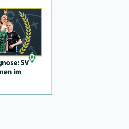
­no­se: SV
men im