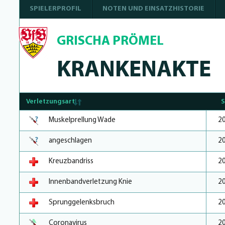
SPIELERPROFIL
NOTEN UND EINSATZHISTORIE
GRISCHA PRÖMEL
KRANKENAKTE
Verletzungsart
S
Muskelprellung Wade
2
angeschlagen
2
Kreuzbandriss
2
Innenbandverletzung Knie
2
Sprunggelenksbruch
2
Coronavirus
2