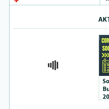
AK
So
Bu
2