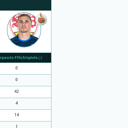
OSTEN
HINZUFÜGEN
rpasste Pflichtspiele
0
0
42
4
14
1