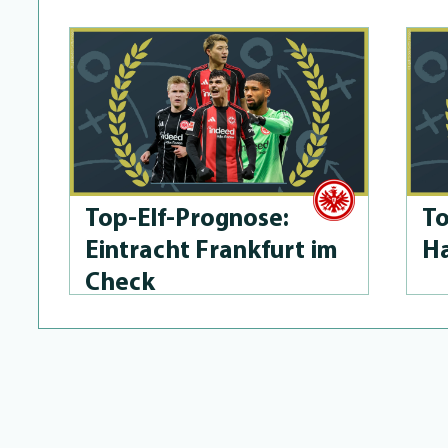
Top-Elf-Prog­no­se:
To
Eintracht Frankfurt im
Ha
Check