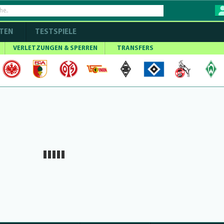
TEN
TESTSPIELE
VERLETZUNGEN & SPERREN
TRANSFERS