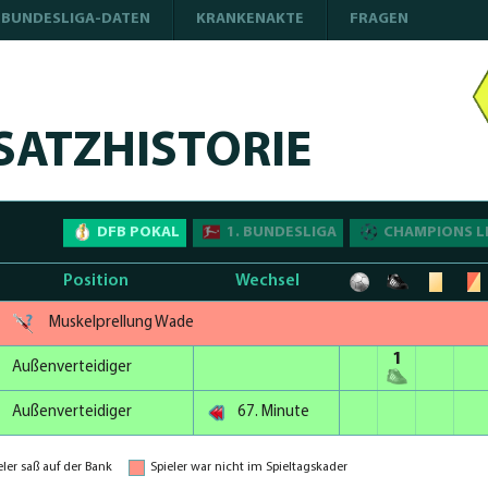
BUNDESLIGA-DATEN
KRANKENAKTE
FRAGEN
NEWS P
SATZHISTORIE
DFB POKAL
1. BUNDESLIGA
CHAMPIONS L
Position
Wechsel
Muskelprellung Wade
1
Außenverteidiger
Außenverteidiger
67. Minute
eler saß auf der Bank
Spieler war nicht im Spieltagskader