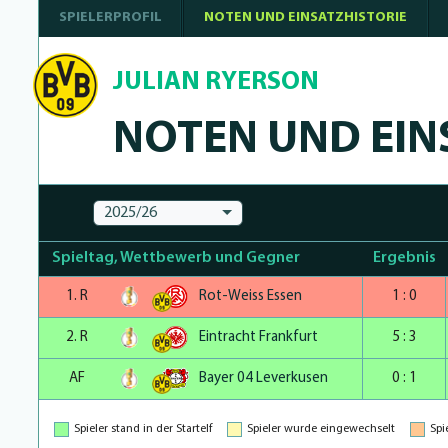
SPIELERPROFIL
NOTEN UND EINSATZHISTORIE
JULIAN RYERSON
NOTEN UND EIN
2025/26
Spieltag, Wettbewerb und Gegner
Ergebnis
1. R
Rot-Weiss Essen
1 : 0
2. R
Eintracht Frankfurt
5 : 3
AF
Bayer 04 Leverkusen
0 : 1
Spieler stand in der Startelf
Spieler wurde eingewechselt
Spi