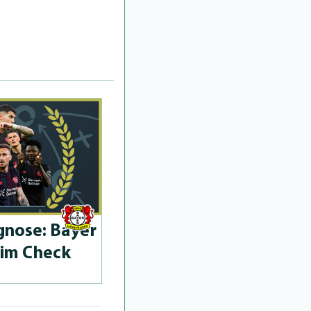
­no­se: Bayer
 im Check