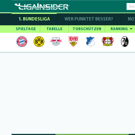
1. BUNDESLIGA
WER PUNKTET BESSER?
NO
SPIELTAGE
TABELLE
TORSCHÜTZEN
RANKING