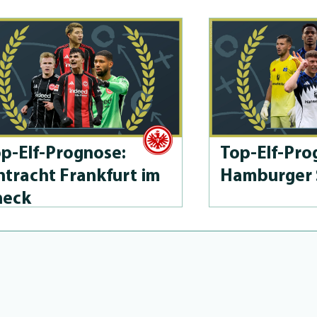
p-Elf-Prog­no­se:
Top-Elf-Prog
ntracht Frankfurt im
Hamburger 
heck