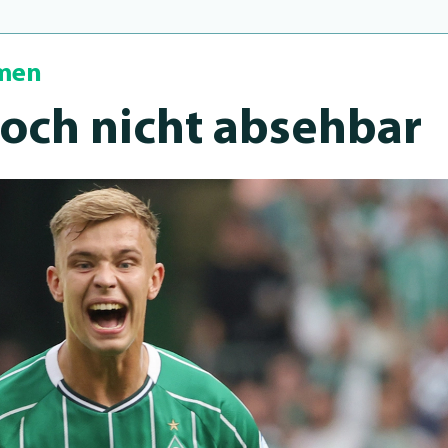
emen
och nicht absehbar