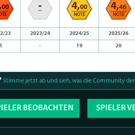
,
-
4,
4,
00
00
46
OTE
NOTE
NOTE
2/23
2023/24
2024/25
2025/26
1
-
19
20
?
Stimme jetzt ab und sieh, was die Community den
PIELER BEOBACHTEN
SPIELER 