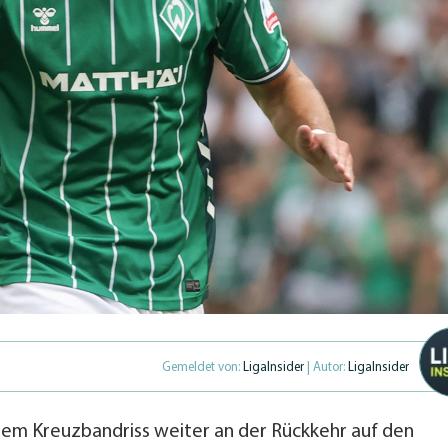
Gemeldet von:
LigaInsider
| Autor:
LigaInsider
nem Kreuzbandriss weiter an der Rückkehr auf den