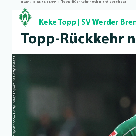
Topp-Rückkehr noch nicht absehbar
HOME
KEKE TOPP
Keke Topp
|
SV Werder Br
Topp-Rückkehr n