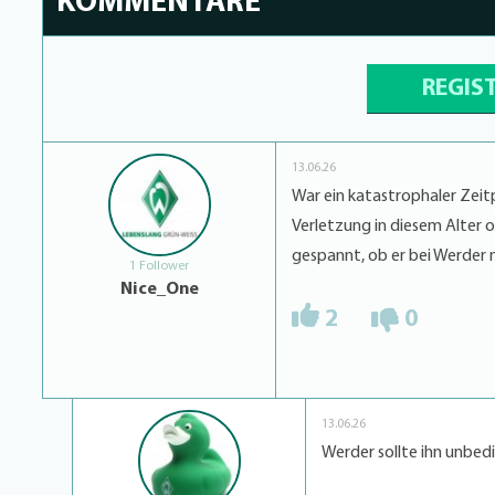
KOMMENTARE
REGIS
13.06.26
War ein katastrophaler Zeit
Verletzung in diesem Alter oh
gespannt, ob er bei Werder n
1 Follower
Nice_One
2
0
13.06.26
Werder sollte ihn unbedin